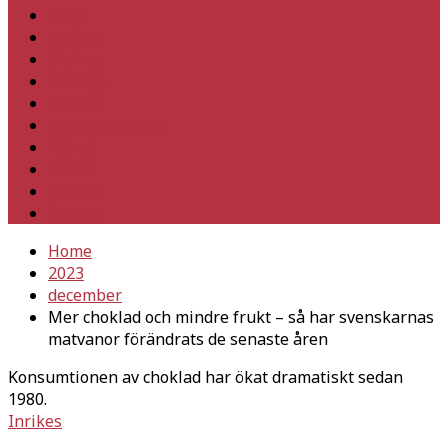
Hem
Inrikes
Utrikes
Fackligt
Partiet
Teori & historia
Klimat
Kultur
Ledare
Debatt
Home
2023
december
Mer choklad och mindre frukt – så har svenskarnas
matvanor förändrats de senaste åren
Konsumtionen av choklad har ökat dramatiskt sedan
1980.
Inrikes