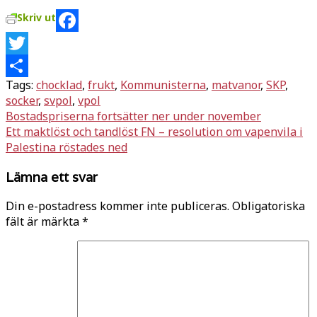
Skriv ut
Facebook
Twitter
Tags:
chocklad
,
frukt
,
Kommunisterna
,
matvanor
,
SKP
,
Dela
socker
,
svpol
,
vpol
Inläggsnavigering
Bostadspriserna fortsätter ner under november
Ett maktlöst och tandlöst FN – resolution om vapenvila i
Palestina röstades ned
Lämna ett svar
Din e-postadress kommer inte publiceras.
Obligatoriska
fält är märkta
*