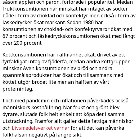
såsom äpplen och päron, förlorade i popularitet. Medan
fruktkonsumtionen har minskat har intaget av socker
både i form av choklad och konfektyr men också i form av
läskedrycker ökat markant. Sedan 1980 har
konsumtionen av choklad- och konfektyrvaror ökat med
67 procent och läskedryckskonsumtionen ökat med långt
över 200 procent.
Köttkonsumtionen har i allmänhet ökat, drivet av ett
fyrfaldigat intag av fjäderfä, medan andra köttgrupper
minskar. Även konsumtionen av bröd och andra
spannmålsprodukter har ökat och tillsammans med
köttet utgör brödet lite mer än hälften av vårt
proteinintag.
I och med pandemin och inflationen påverkades också
människors kosthållning. När frukt och grönt blev
dyrare, slutade folk helt enkelt att köpa det i samma
utsträckning. Framför allt gäller detta fattiga människor
och
Livsmedelsverket varnar
för att det kan påverka
folkhälsan negativt på längre sikt.