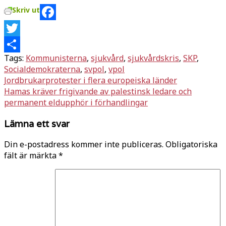
Skriv ut
Facebook
Twitter
Tags:
Kommunisterna
,
sjukvård
,
sjukvårdskris
,
SKP
,
Dela
Socialdemokraterna
,
svpol
,
vpol
Inläggsnavigering
Jordbrukarprotester i flera europeiska länder
Hamas kräver frigivande av palestinsk ledare och
permanent eldupphör i förhandlingar
Lämna ett svar
Din e-postadress kommer inte publiceras.
Obligatoriska
fält är märkta
*