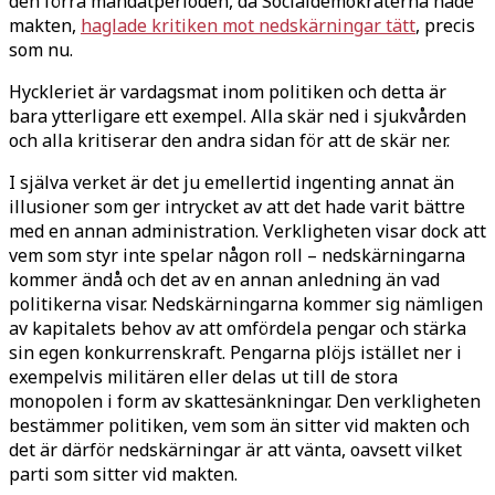
den förra mandatperioden, då Socialdemokraterna hade
makten,
haglade kritiken mot nedskärningar tätt
, precis
som nu.
Hyckleriet är vardagsmat inom politiken och detta är
bara ytterligare ett exempel. Alla skär ned i sjukvården
och alla kritiserar den andra sidan för att de skär ner.
I själva verket är det ju emellertid ingenting annat än
illusioner som ger intrycket av att det hade varit bättre
med en annan administration. Verkligheten visar dock att
vem som styr inte spelar någon roll – nedskärningarna
kommer ändå och det av en annan anledning än vad
politikerna visar. Nedskärningarna kommer sig nämligen
av kapitalets behov av att omfördela pengar och stärka
sin egen konkurrenskraft. Pengarna plöjs istället ner i
exempelvis militären eller delas ut till de stora
monopolen i form av skattesänkningar. Den verkligheten
bestämmer politiken, vem som än sitter vid makten och
det är därför nedskärningar är att vänta, oavsett vilket
parti som sitter vid makten.