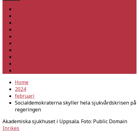
Hem
Inrikes
Utrikes
Fackligt
Partiet
Teori & historia
Klimat
Kultur
Ledare
Debatt
Home
2024
februari
Socialdemokraterna skyller hela sjukvårdskrisen på
regeringen
Akademiska sjukhuset i Uppsala. Foto: Public Domain
Inrikes