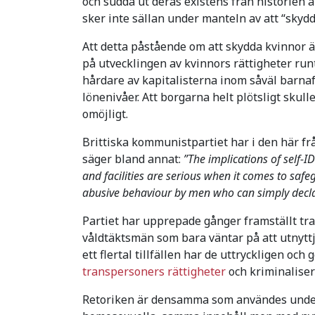
och sudda ut deras existens från historien 
sker inte sällan under manteln av att “skydd
Att detta påstående om att skydda kvinnor är
på utvecklingen av kvinnors rättigheter runt
hårdare av kapitalisterna inom såväl barnaf
lönenivåer. Att borgarna helt plötsligt skull
omöjligt.
Brittiska kommunistpartiet har i den här f
säger bland annat:
”The implications of self-I
and facilities are serious when it comes to sa
abusive behaviour by men who can simply decl
Partiet har upprepade gånger framställt tra
våldtäktsmän som bara väntar på att utnyttja
ett flertal tillfällen har de uttryckligen oc
transpersoners rättigheter
och kriminalise
Retoriken är densamma som användes unde