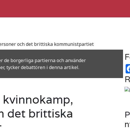
soner och det brittiska kommunistpartiet
F
er de borgerliga partierna och använder
r, tycker debattören i denna artikel.
R
 kvinnokamp,
 det brittiska
P
n
t