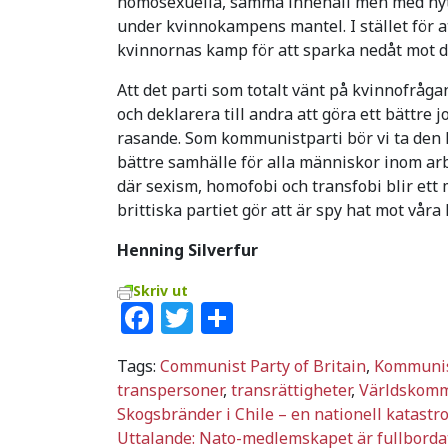
homosexuella, samma innehåll men med nytt 
under kvinnokampens mantel. I stället för at
kvinnornas kamp för att sparka nedåt mot 
Att det parti som totalt vänt på kvinnofråga
och deklarera till andra att göra ett bättre 
rasande. Som kommunistparti bör vi ta den l
bättre samhälle för alla människor inom ar
där sexism, homofobi och transfobi blir ett
brittiska partiet gör att är spy hat mot vår
Henning Silverfur
Skriv ut
Facebook
Twitter
Dela
Tags:
Communist Party of Britain
,
Kommuni
transpersoner
,
transrättigheter
,
Världskomm
Inläggsnavigering
Skogsbränder i Chile – en nationell katastr
Uttalande: Nato-medlemskapet är fullborda