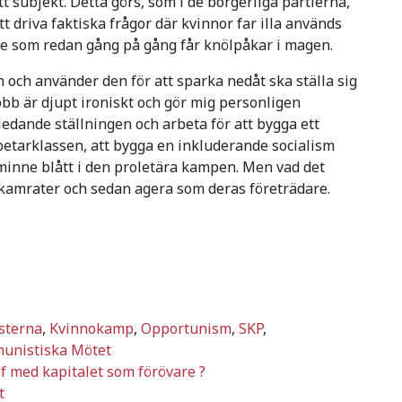
subjekt. Detta görs, som i de borgerliga partierna,
t driva faktiska frågor där kvinnor far illa används
de som redan gång på gång får knölpåkar i magen.
n och använder den för att sparka nedåt ska ställa sig
jobb är djupt ironiskt och gör mig personligen
edande ställningen och arbeta för att bygga ett
betarklassen, att bygga en inkluderande socialism
 minne blått i den proletära kampen. Men vad det
a kamrater och sedan agera som deras företrädare.
sterna
,
Kvinnokamp
,
Opportunism
,
SKP
,
unistiska Mötet
of med kapitalet som förövare ?
t