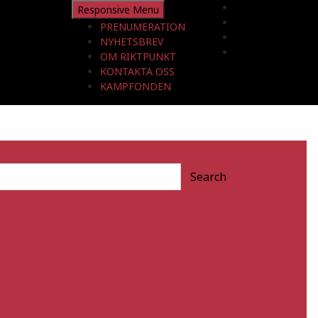
Responsive Menu
PRENUMERATION
NYHETSBREV
OM RIKTPUNKT
KONTAKTA OSS
KAMPFONDEN
Search