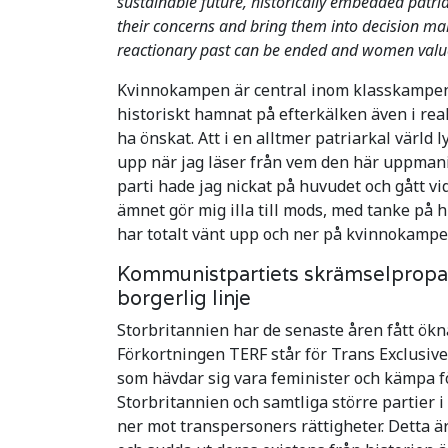
sustainable future, historically embedded patria
their concerns and bring them into decision maki
reactionary past can be ended and women valued
Kvinnokampen är central inom klasskampen.
historiskt hamnat på efterkälken även i re
ha önskat. Att i en alltmer patriarkal värld 
upp när jag läser från vem den här uppman
parti hade jag nickat på huvudet och gått vi
ämnet gör mig illa till mods, med tanke p
har totalt vänt upp och ner på kvinnokampen
Kommunistpartiets skrämselpropa
borgerlig linje
Storbritannien har de senaste åren fått ökn
Förkortningen TERF står för Trans Exclusiv
som hävdar sig vara feminister och kämpa för
Storbritannien och samtliga större partier i
ner mot transpersoners rättigheter. Detta är