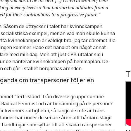
rchy still has to be tackled. […] Listen to women, hear
ng at every level so that patriarchal attitudes from a
 for their contributions to a progressive future.”
 Såsom de uttrycker i talet har kvinnokampen
alsocialistiska exempel, mer än vad man skulle kunna
lyfta kvinnokampen är väldigt bra. Jag tar däremot illa
ingen kommer. Hade det handlat om något annat
dare med min dag. Men att just CPB uttalar sig i
å hur de hanterar kvinnokampen på hemmaplan. De
 och går i stället borgarnas ärenden.
T
ganda om transpersoner följer en
amnet “terf-island” från diverse grupper online.
e Radical Feminist och är benämning på de personer
 kvinnors rättigheter, så länge de inte är trans.
 landet har under de senare åren allt hårdare slagit
 handlingar som syftar till att skada transpersoner