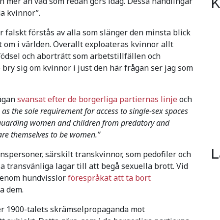
K
än mer än vad som redan görs idag. Dessa handlingar
a kvinnor”.
 falskt förstås av alla som slänger den minsta blick
 om i världen. Överallt exploateras kvinnor allt
ödsel och aborträtt som arbetstillfällen och
e bry sig om kvinnor i just den här frågan ser jag som
rågan
svansat efter de borgerliga partiernas linje
och
D as the sole requirement for access to single-sex spaces
feguarding women and children from predatory and
are themselves to be women.”
L
nspersoner, särskilt transkvinnor, som pedofiler och
 transvänliga lagar till att begå sexuella brott. Vid
h genom hundvisslor
förespråkat att ta bort
ra dem.
r 1900-talets skrämselpropaganda mot