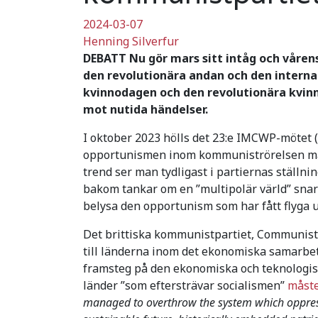
2024-03-07
Henning Silverfur
DEBATT Nu gör mars sitt intåg och våren
den revolutionära andan och den intern
kvinnodagen och den revolutionära kvinno
mot nutida händelser.
I oktober 2023 hölls det 23:e IMCWP-mötet 
opportunismen inom kommuniströrelsen mån
trend ser man tydligast i partiernas ställning
bakom tankar om en ”multipolär värld” snara
belysa den opportunism som har fått flyga 
Det brittiska kommunistpartiet, Communist Pa
till länderna inom det ekonomiska samarbe
framsteg på den ekonomiska och teknologisk
länder ”som eftersträvar socialismen”
måste
managed to overthrow the system which oppress