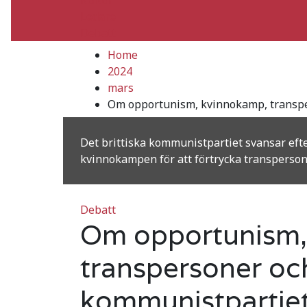
Ledare
Debatt
Home
2024
mars
Om opportunism, kvinnokamp, transper
Det brittiska kommunistpartiet svansar eft
kvinnokampen för att förtrycka transpersone
Debatt
Om opportunism,
transpersoner och
kommunistpartie