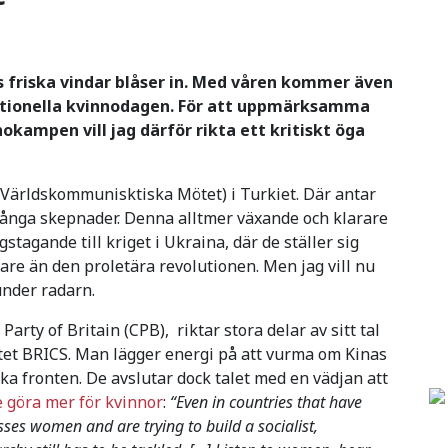
s friska vindar blåser in. Med våren kommer även
ationella kvinnodagen. För att uppmärksamma
kampen vill jag därför rikta ett kritiskt öga
(Världskommunisktiska Mötet) i Turkiet. Där antar
ga skepnader. Denna alltmer växande och klarare
stagande till kriget i Ukraina, där de ställer sig
re än den proletära revolutionen. Men jag vill nu
under radarn.
rty of Britain (CPB), riktar stora delar av sitt tal
tet BRICS. Man lägger energi på att vurma om Kinas
a fronten. De avslutar dock talet med en vädjan att
 göra mer för kvinnor
:
“Even in countries that have
es women and are trying to build a socialist,