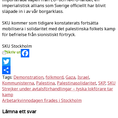
imperialistisk allians som Sverige officiellt har blivit
släpade in i av vår borgarklass.
SKU kommer som tidigare konstaterats fortsätta
mobilisera i solidaritet med det palestinska folkets kamp
för befrielse från sionistiskt förtryck.
SKU Stockholm
Skriv ut
Facebook
Twitter
Tags:
Demonstration
,
folkmord
,
Gaza
,
Israel
,
Dela
Kommunisterna
,
Palestina
,
Palestinasolidaritet
,
SKP
,
SKU
Inläggsnavigering
Strejker under avtalsförhandlingar – tyska lokförare tar
kamp
Arbetarkvinnodagen firades i Stockholm
Lämna ett svar