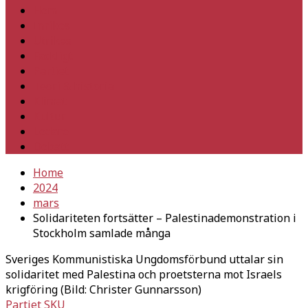
Hem
Inrikes
Utrikes
Fackligt
Partiet
Teori & historia
Klimat
Kultur
Ledare
Debatt
Home
2024
mars
Solidariteten fortsätter – Palestinademonstration i
Stockholm samlade många
Sveriges Kommunistiska Ungdomsförbund uttalar sin
solidaritet med Palestina och proetsterna mot Israels
krigföring (Bild: Christer Gunnarsson)
Partiet
SKU