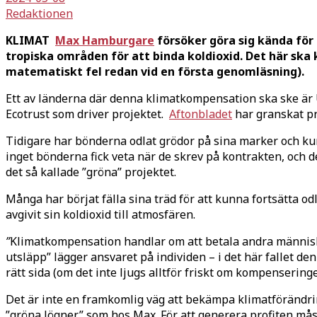
Redaktionen
KLIMAT
Max Hamburgare
försöker göra sig kända för 
tropiska områden för att binda koldioxid. Det här sk
matematiskt fel redan vid en första genomläsning).
Ett av länderna där denna klimatkompensation ska ske är U
Ecotrust som driver projektet.
Aftonbladet
har granskat pr
Tidigare har bönderna odlat grödor på sina marker och kun
inget bönderna fick veta när de skrev på kontrakten, och d
det så kallade ”gröna” projektet.
Många har börjat fälla sina träd för att kunna fortsätta od
avgivit sin koldioxid till atmosfären.
”
Klimatkompensation handlar om att betala andra människor 
utsläpp” lägger ansvaret på individen – i det här fallet 
rätt sida (om det inte ljugs alltför friskt om kompensering
Det är inte en framkomlig väg att bekämpa klimatförändri
”gröna lögner” som hos Max. För att generera profiten måst