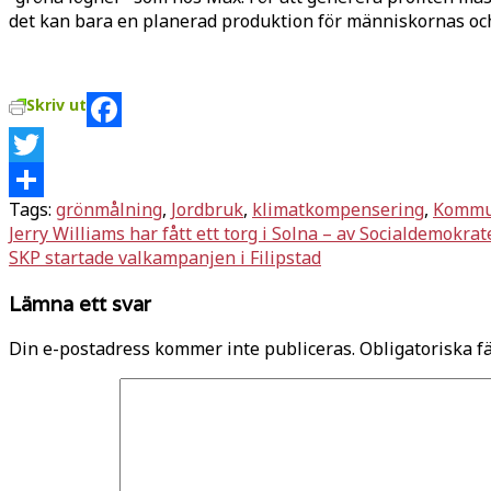
det kan bara en planerad produktion för människornas oc
Skriv ut
Facebook
Twitter
Tags:
grönmålning
,
Jordbruk
,
klimatkompensering
,
Kommu
Dela
Inläggsnavigering
Jerry Williams har fått ett torg i Solna – av Socialdemokra
SKP startade valkampanjen i Filipstad
Lämna ett svar
Din e-postadress kommer inte publiceras.
Obligatoriska f