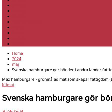
Utrikes
Fackligt
Partiet
Teori & historia
Klimat
Kultur
Ledare
Debatt
Home
2024
maj
Svenska hamburgare gör bönder i andra länder fatti
Max hamburgare - grönmålad mat som skapar fattigdom (Bil
Klimat
Svenska hamburgare gör bönd
2024-05-08