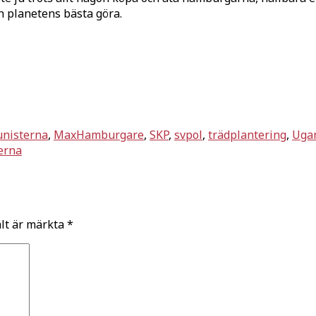
h planetens bästa göra.
nisterna
,
MaxHamburgare
,
SKP
,
svpol
,
trädplantering
,
Uga
terna
ält är märkta
*