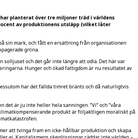
har planterat över tre miljoner träd i världens
ocent av produktionens utsläpp (vilket låter
å sin mark, och fått en ersättning från organisationen
ropagerade gröna.
olljuset och det går inte längre att odla. Det här var
teringarna. Hunger och ökad fattigdom är nu resultatet av
Dessutom har det fällda timret bränts och då naturligtvis
det är ju inte heller hela sanningen. ”Vi” och ”våra
 klimatkompenserande produkt är följaktligen moraliskt på
limatkatastrofen.
mer att tvinga fram en icke-hållbar produktion och skapa
ler ej. Kapitalismens skenlösningar räddar inte världen –