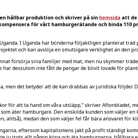
en hållbar produktion och skriver på sin
hemsida
att de 
a kompensera för vårt hamburgerätande och binda 110 pr
ganda. I Uganda har bönderna följaktligen planterat träd p
ojektet och kan avslöja en smutsigare verklighet än den p
nat försörja sina familjer med mat, men nu skymmer träden s
e har dessutom inte fått de pengar de blivit lovade för plan
la, men det betyder att de kan drabbas av juridiska följder. 
för att ta hand om våra utsläpp,” skriver Aftonbladet, men 
den som äter hamburgare. Den enskilda kunden som väljer en
en, alltså), medan den som väljer fel får bära ansvaret för k
ngarna, eftersom kapitalismens jakt på profit ständigt kom
e ju trots allt någon köpa och äta hamburgarna, hållbara el