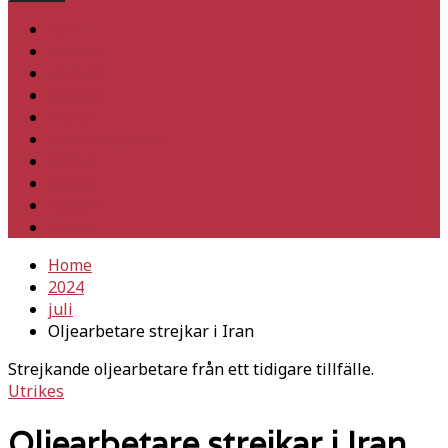
Hem
Inrikes
Utrikes
Fackligt
Partiet
Teori & historia
Klimat
Kultur
Ledare
Debatt
Home
2024
juli
Oljearbetare strejkar i Iran
Strejkande oljearbetare från ett tidigare tillfälle.
Utrikes
Oljearbetare strejkar i Iran