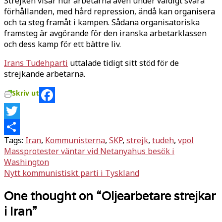
Strejken visar hur arbetarna även under väldigt svåra
förhållanden, med hård repression, ändå kan organisera
och ta steg framåt i kampen. Sådana organisatoriska
framsteg är avgörande för den iranska arbetarklassen
och dess kamp för ett bättre liv.
Irans Tudehparti
uttalade tidigt sitt stöd för de
strejkande arbetarna.
Skriv ut
Facebook
Twitter
Tags:
Iran
,
Kommunisterna
,
SKP
,
strejk
,
tudeh
,
vpol
Dela
Inläggsnavigering
Massprotester väntar vid Netanyahus besök i
Washington
Nytt kommunistiskt parti i Tyskland
One thought on “
Oljearbetare strejkar
i Iran
”