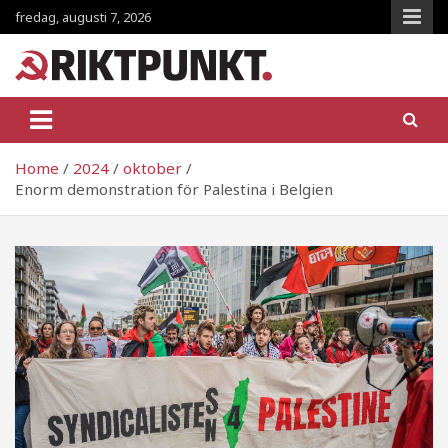
Skip
fredag, augusti 7, 2026
to
content
RiktpunKt.nu
En klassmedveten tidning!
Home
2024
oktober
Enorm demonstration för Palestina i Belgien