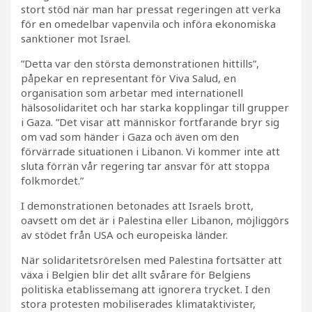
stort stöd när man har pressat regeringen att verka
för en omedelbar vapenvila och införa ekonomiska
sanktioner mot Israel.
”Detta var den största demonstrationen hittills”,
påpekar en representant för Viva Salud, en
organisation som arbetar med internationell
hälsosolidaritet och har starka kopplingar till grupper
i Gaza. ”Det visar att människor fortfarande bryr sig
om vad som händer i Gaza och även om den
förvärrade situationen i Libanon. Vi kommer inte att
sluta förrän vår regering tar ansvar för att stoppa
folkmordet.”
I demonstrationen betonades att Israels brott,
oavsett om det är i Palestina eller Libanon, möjliggörs
av stödet från USA och europeiska länder.
När solidaritetsrörelsen med Palestina fortsätter att
växa i Belgien blir det allt svårare för Belgiens
politiska etablissemang att ignorera trycket. I den
stora protesten mobiliserades klimataktivister,