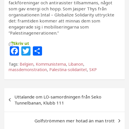
fackföreningar och antirasister tillsammans, något
som gav energi och hopp. Som Jasper Thys från
organisationen Intal – Globalize Solidarity uttryckte
det: framtiden kommer att minnas dem som
engagerade sig i mobiliseringarna som
”Palestinagenerationen.”
Skriv ut
F
T
D
a
w
el
Tags:
Belgien
,
Kommunisterna
,
Libanon
,
c
itt
a
massdemonstration
,
Palestina-solidaritet
,
SKP
e
e
b
r
Inläggsnavigering
o
Uttalande om LO-samordningen från Seko
Tunnelbanan, Klubb 111
o
k
Golfströmmen mer hotad än man trott