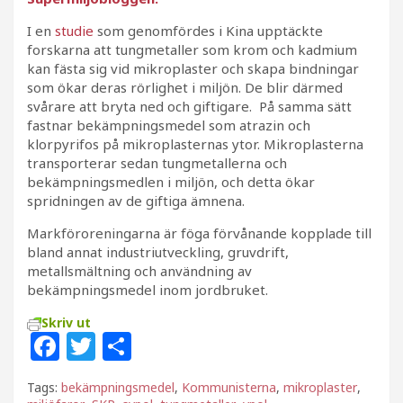
I en
studie
som genomfördes i Kina upptäckte
forskarna att tungmetaller som krom och kadmium
kan fästa sig vid mikroplaster och skapa bindningar
som ökar deras rörlighet i miljön. De blir därmed
svårare att bryta ned och giftigare. På samma sätt
fastnar bekämpningsmedel som atrazin och
klorpyrifos på mikroplasternas ytor. Mikroplasterna
transporterar sedan tungmetallerna och
bekämpningsmedlen i miljön, och detta ökar
spridningen av de giftiga ämnena.
Markföroreningarna är föga förvånande kopplade till
bland annat industriutveckling, gruvdrift,
metallsmältning och användning av
bekämpningsmedel inom jordbruket.
Skriv ut
F
T
D
a
w
el
Tags:
bekämpningsmedel
,
Kommunisterna
,
mikroplaster
,