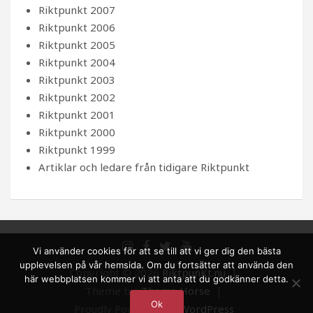
Riktpunkt 2007
Riktpunkt 2006
Riktpunkt 2005
Riktpunkt 2004
Riktpunkt 2003
Riktpunkt 2002
Riktpunkt 2001
Riktpunkt 2000
Riktpunkt 1999
Artiklar och ledare från tidigare Riktpunkt
Vi använder cookies för att se till att vi ger dig den bästa
upplevelsen på vår hemsida. Om du fortsätter att använda den
Copyright © 2026
RiktpunKt.nu
här webbplatsen kommer vi att anta att du godkänner detta.
Theme by:
Theme Horse
Ok
Proudly Powered by:
WordPress