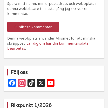
Spara mitt namn, min e-postadress och webbplats i
denna webbläsare till nästa gång jag skriver en
kommentar.
Denna webbplats använder Akismet för att minska
skräppost.
Lär dig om hur din kommentarsdata
bearbetas
.
Följ oss
F
In
Ti
X
Y
a
st
k
o
c
a
T
u
e
g
o
T
Riktpunkt 1/2026