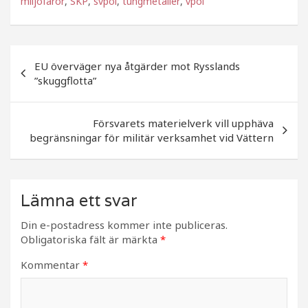
c
itt
a
miljöfaror
,
SKP
,
svpol
,
tungmetaller
,
vpol
e
e
b
r
Inläggsnavigering
o
EU överväger nya åtgärder mot Rysslands
”skuggflotta”
o
k
Försvarets materielverk vill upphäva
begränsningar för militär verksamhet vid Vättern
Lämna ett svar
Din e-postadress kommer inte publiceras.
Obligatoriska fält är märkta
*
Kommentar
*