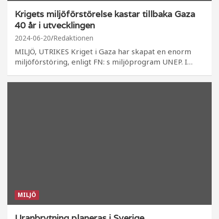
Krigets miljöförstörelse kastar tillbaka Gaza
40 år i utvecklingen
2024-06-20
Redaktionen
MILJÖ, UTRIKES Kriget i Gaza har skapat en enorm
miljöförstöring, enligt FN: s miljöprogram UNEP. I…
MILJÖ
Uranbrytning planeras i Sverige