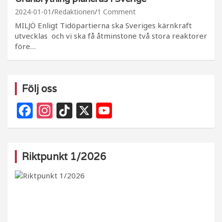
2024-01-01
Redaktionen
1 Comment
MILJÖ Enligt Tidöpartierna ska Sveriges kärnkraft
utvecklas och vi ska få åtminstone två stora reaktorer
före…
Följ oss
F
In
Ti
X
Y
a
st
k
o
c
a
T
u
e
g
o
T
Riktpunkt 1/2026
b
ra
k
u
o
m
b
o
e
k