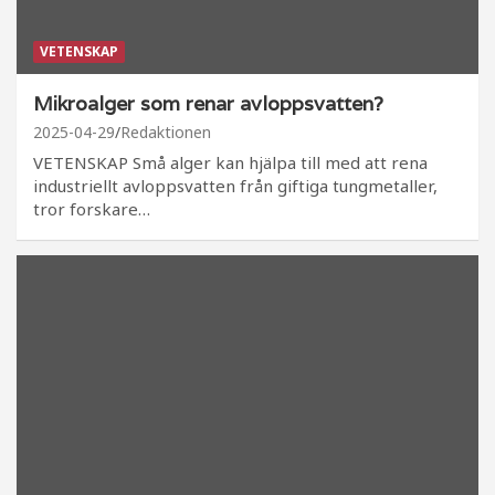
VETENSKAP
Mikroalger som renar avloppsvatten?
2025-04-29
Redaktionen
VETENSKAP Små alger kan hjälpa till med att rena
industriellt avloppsvatten från giftiga tungmetaller,
tror forskare…