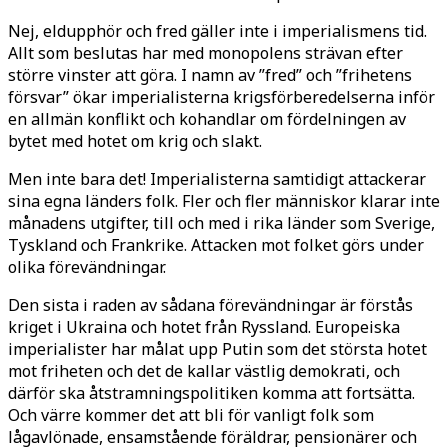
Nej, eldupphör och fred gäller inte i imperialismens tid.
Allt som beslutas har med monopolens strävan efter
större vinster att göra. I namn av ”fred” och ”frihetens
försvar” ökar imperialisterna krigsförberedelserna inför
en allmän konflikt och kohandlar om fördelningen av
bytet med hotet om krig och slakt.
Men inte bara det! Imperialisterna samtidigt attackerar
sina egna länders folk. Fler och fler människor klarar inte
månadens utgifter, till och med i rika länder som Sverige,
Tyskland och Frankrike. Attacken mot folket görs under
olika förevändningar.
Den sista i raden av sådana förevändningar är förstås
kriget i Ukraina och hotet från Ryssland. Europeiska
imperialister har målat upp Putin som det största hotet
mot friheten och det de kallar västlig demokrati, och
därför ska åtstramningspolitiken komma att fortsätta.
Och värre kommer det att bli för vanligt folk som
lågavlönade, ensamstående föräldrar, pensionärer och