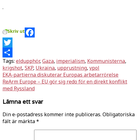
.
Skriv ut
Facebook
Twitter
Tags:
eldupphör
,
Gaza
,
imperialism
,
Kommunisterna
,
Dela
krigshot
,
SKP
,
Ukraina
,
upprustning
,
vpol
Inläggsnavigering
EKA-partierna diskuterar Europas arbetarrörelse
ReArm Europe – EU gör sig redo för en direkt konflikt
med Ryssland
Lämna ett svar
Din e-postadress kommer inte publiceras.
Obligatoriska
fält är märkta
*