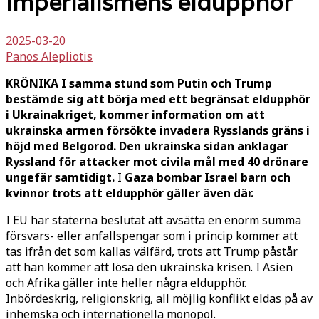
Imperialismens eldupphör
2025-03-20
Panos Alepliotis
KRÖNIKA Ι samma stund som Putin och Trump
bestämde sig att börja med ett begränsat eldupphör
i Ukrainakriget, kommer information om att
ukrainska armen försökte invadera Rysslands gräns i
höjd med Belgorod. Den ukrainska sidan anklagar
Ryssland för attacker mot civila mål med 40 drönare
ungefär samtidigt.
I
Gaza bombar Israel barn och
kvinnor trots att eldupphör gäller även där.
I EU har staterna beslutat att avsätta en enorm summa
försvars- eller anfallspengar som i princip kommer att
tas ifrån det som kallas välfärd, trots att Trump påstår
att han kommer att lösa den ukrainska krisen. I Asien
och Afrika gäller inte heller några eldupphör.
Inbördeskrig, religionskrig, all möjlig konflikt eldas på av
inhemska och internationella monopol.