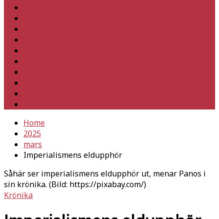
Hem
Inrikes
Utrikes
Fackligt
Partiet
Teori & historia
Klimat
Kultur
Ledare
Debatt
Home
2025
mars
Imperialismens eldupphör
Såhär ser imperialismens eldupphör ut, menar Panos i
sin krönika. (Bild: https://pixabay.com/)
Krönika