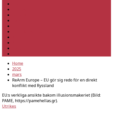
Hem
Inrikes
Utrikes
Fackligt
Partiet
Teori & historia
Klimat
Kultur
Ledare
Debatt
Home
2025
mars
ReArm Europe – EU gör sig redo för en direkt
konflikt med Ryssland
EU:s verkliga ansikte bakom illusionsmakeriet (Bild:
PAME, https://pamehellas.gr).
Utrikes