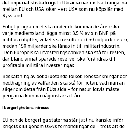
det imperialistiska kriget i Ukraina när motsättningarna
mellan EU och USA ökar – ett USA som nu köpslår med
Ryssland.
Enligt programmet ska under de kommande åren ska
varje medlemsland lägga minst 3,5 % av sin BNP på
militära utgifter, vilket ska resultera i 650 miljarder euro,
medan 150 miljarder ska lånas in till militärindustrin.
Den Europeiska Investeringsbanken ska stå för resten,
där bland annat sparade reserver ska förändras till
profitabla militära investeringar.
Beskattning av det arbetande folket, lönesänkningar och
neddragning av välfärden ska stå för notan, vad man än
säger om detta från EU:s sida – för naturligtvis måste
pengarna komma någonstans ifrån.
I borgerlighetens intresse
EU och de borgerliga staterna står just nu kanske inför
krigets slut genom USA:s förhandlingar de – trots att de