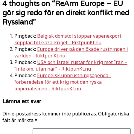
4 thoughts on “
ReArm Europe – EU
gör sig redo för en direkt konflikt med
Ryssland
”
Pingback:
Belgisk domstol stoppar vapenexport
kopplad till Gaza-kriget - RiktpunKt.nu
Pingback:
Europa driver på den ökade rustningen i
världen - RiktpunKt.nu
Pingback:
USA och Israel rustar för krig mot Iran –
“inte om, utan när” - RiktpunKt.nu
Pingback:
Europeisk upprustningsagenda -
förberedelse för ett krig mot den ryska
imperialismen - RiktpunKt.nu
Lämna ett svar
Din e-postadress kommer inte publiceras.
Obligatoriska
fält är märkta
*