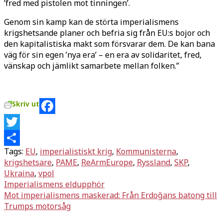
’fred med pistolen mot tinningen’.
Genom sin kamp kan de störta imperialismens
krigshetsande planer och befria sig från EU:s bojor och
den kapitalistiska makt som försvarar dem. De kan bana
väg för sin egen ’nya era’ – en era av solidaritet, fred,
vänskap och jämlikt samarbete mellan folken.”
Skriv ut
Facebook
Twitter
Tags:
EU
,
imperialistiskt krig
,
Kommunisterna
,
Dela
krigshetsare
,
PAME
,
ReArmEurope
,
Ryssland
,
SKP
,
Ukraina
,
vpol
Inläggsnavigering
Imperialismens eldupphör
Mot imperialismens maskerad: Från Erdoğans batong till
Trumps motorsåg