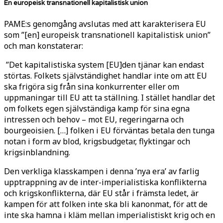
En europeisk transnationell kapitalistisk union
PAME:s genomgång avslutas med att karakterisera EU
som ”[en] europeisk transnationell kapitalistisk union”
och man konstaterar:
”Det kapitalistiska system [EU]den tjänar kan endast
störtas. Folkets självständighet handlar inte om att EU
ska frigöra sig från sina konkurrenter eller om
uppmaningar till EU att ta ställning. I stället handlar det
om folkets egen självständiga kamp för sina egna
intressen och behov – mot EU, regeringarna och
bourgeoisien. […] folken i EU förväntas betala den tunga
notan i form av blod, krigsbudgetar, flyktingar och
krigsinblandning.
Den verkliga klasskampen i denna ’nya era’ av farlig
upptrappning av de inter-imperialistiska konflikterna
och krigskonflikterna, där EU står i främsta ledet, är
kampen för att folken inte ska bli kanonmat, för att de
inte ska hamna i kläm mellan imperialistiskt krig och en