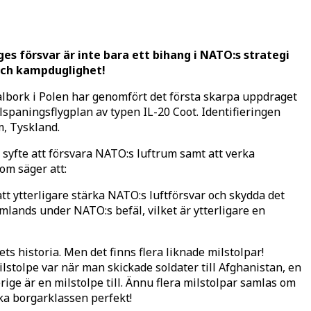
ges försvar är inte bara ett bihang i NATO:s strategi
 och kampduglighet!
Malbork i Polen har genomfört det första skarpa uppdraget
lspaningsflygplan av typen IL-20 Coot. Identifieringen
m, Tyskland.
syfte att försvara NATO:s luftrum samt att verka
om säger att:
l att ytterligare stärka NATO:s luftförsvar och skydda det
mlands under NATO:s befäl, vilket är ytterligare en
ts historia. Men det finns flera liknade milstolpar!
lstolpe var när man skickade soldater till Afghanistan, en
rige är en milstolpe till. Ännu flera milstolpar samlas om
ka borgarklassen perfekt!