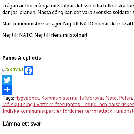
Frågan är hur många milstolpar det svenska folket ska för
där Jas-planen. Nästa gång kan det vara svenska soldater so
När kommunisterna säger Nej till NATO menar de inte att gå 
Nej till NATO. Nej till flera milstolpar!
Panos Alepliotis
Skriv ut
Facebook
Twitter
Tags:
flygvapnet
,
Kommunisterna
,
luftförsvar
,
Nato
,
Polen
Dela
Inläggsnavigering
Målskjutning i Vättern återupptas – miljö- och hälsorisker
Indiska kommunistpartier fördömer terrorattack i unions
Lämna ett svar