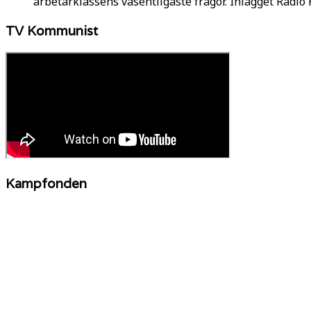
arbetarklassens väsentligaste frågor. Inlägget Radi
TV Kommunist
Kampfonden