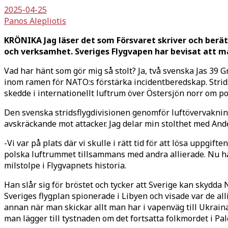
2025-04-25
Panos Alepliotis
KRÖNIKA Jag läser det som Försvaret skriver och berätta
och verksamhet. Sveriges Flygvapen har bevisat att m
Vad har hänt som gör mig så stolt? Ja, två svenska Jas 39
inom ramen för NATO:s förstärka incidentberedskap. Stridsf
skedde i internationellt luftrum över Östersjön norr om 
Den svenska stridsflygdivisionen genomför luftövervaknin
avskräckande mot attacker. Jag delar min stolthet med And
-Vi var på plats där vi skulle i rätt tid för att lösa uppgift
polska luftrummet tillsammans med andra allierade. Nu har
milstolpe i Flygvapnets historia.
Han slår sig för bröstet och tycker att Sverige kan skydda 
Sveriges flygplan spionerade i Libyen och visade var de al
annan när man skickar allt man har i vapenväg till Ukraina!
man lägger till tystnaden om det fortsatta folkmordet i P