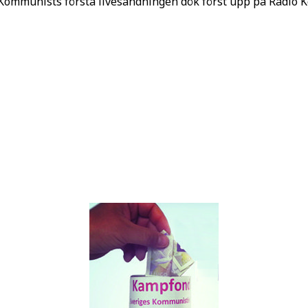
o Kommunists första livesändningen dök först upp på Radio