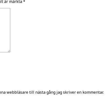
ält är märkta
*
na webbläsare till nästa gång jag skriver en kommentar.