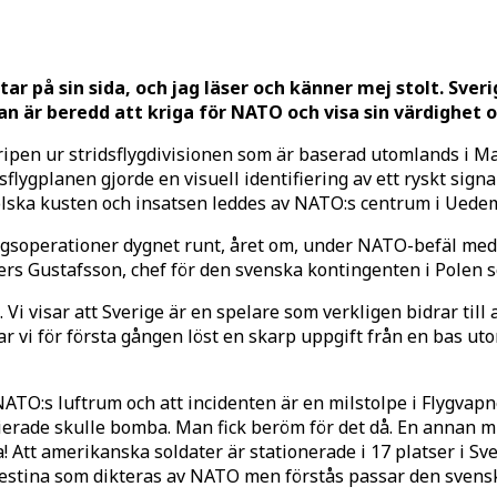
r på sin sida, och jag läser och känner mej stolt. Sveri
an är beredd att kriga för NATO och visa sin värdighet
 Gripen ur stridsflygdivisionen som är baserad utomlands i 
lygplanen gjorde en visuell identifiering av ett ryskt signa
polska kusten och insatsen leddes av NATO:s centrum i Uede
gsoperationer dygnet runt, året om, under NATO-befäl med 
ers Gustafsson, chef för den svenska kontingenten i Polen s
en. Vi visar att Sverige är en spelare som verkligen bidrar til
 vi för första gången löst en skarp uppgift från en bas uto
NATO:s luftrum och att incidenten är en milstolpe i Flygvapne
lierade skulle bomba. Man fick beröm för det då. En annan mi
 Att amerikanska soldater är stationerade i 17 platser i Sve
alestina som dikteras av NATO men förstås passar den svens