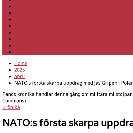
Utrikes
Fackligt
Partiet
Teori & historia
Klimat
Kultur
Ledare
Debatt
Home
2025
april
NATO:s första skarpa uppdrag med Jas Gripen i Pole
Panos krönika handlar denna gång om militära milstolpar 
Commons).
Krönika
NATO:s första skarpa uppdra