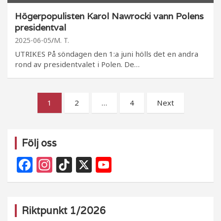
Högerpopulisten Karol Nawrocki vann Polens
presidentval
2025-06-05
M. T.
UTRIKES På söndagen den 1:a juni hölls det en andra
rond av presidentvalet i Polen. De…
Sidnumrering
1
2
…
4
Next
för
inlägg
Följ oss
F
In
Ti
X
Y
a
st
k
o
c
a
T
u
e
g
o
T
Riktpunkt 1/2026