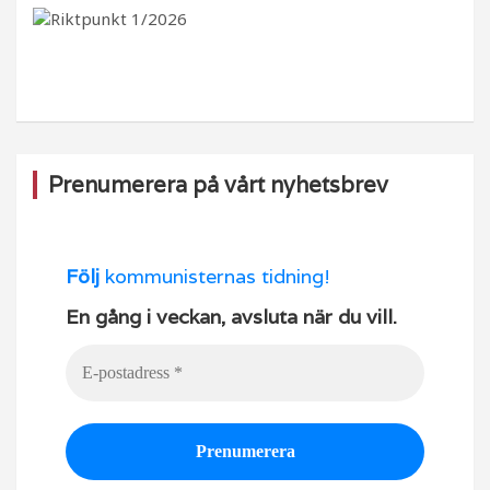
b
ra
k
u
o
m
b
o
e
k
Prenumerera på vårt nyhetsbrev
Följ
kommunisternas tidning!
En gång i veckan, avsluta när du vill.