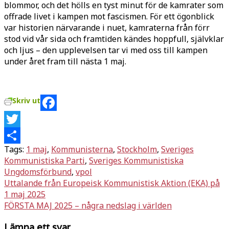
blommor, och det hölls en tyst minut för de kamrater som
offrade livet i kampen mot fascismen. För ett ögonblick
var historien närvarande i nuet, kamraterna från förr
stod vid vår sida och framtiden kändes hoppfull, självklar
och ljus – den upplevelsen tar vi med oss till kampen
under året fram till nästa 1 maj.
Skriv ut
Facebook
Twitter
Tags:
1 maj
,
Kommunisterna
,
Stockholm
,
Sveriges
Dela
Kommunistiska Parti
,
Sveriges Kommunistiska
Ungdomsförbund
,
vpol
Inläggsnavigering
Uttalande från Europeisk Kommunistisk Aktion (EKA) på
1 maj 2025
FÖRSTA MAJ 2025 – några nedslag i världen
Lämna ett svar