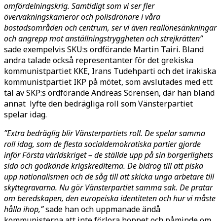
omfördelningskrig. Samtidigt som vi ser fler
övervakningskameror och polisdrönare i våra
bostadsområden och centrum, ser vi även reallönesänkningar
och angrepp mot anställningstryggheten och strejkrätten”
sade exempelvis SKU:s ordförande Martin Tairi. Bland
andra talade också representanter för det grekiska
kommunistpartiet KKE, Irans Tudehparti och det irakiska
kommunistpartiet IKP på mötet, som avslutades med ett
tal av SKP:s ordförande Andreas Sörensen, där han bland
annat lyfte den bedrägliga roll som Vänsterpartiet
spelar idag.
”Extra bedräglig blir Vänsterpartiets roll. De spelar samma
roll idag, som de flesta socialdemokratiska partier gjorde
inför Första världskriget – de ställde upp på sin borgerlighets
sida och godkände krigskrediterna. De bidrog till att piska
upp nationalismen och de såg till att skicka unga arbetare till
skyttegravarna. Nu gör Vänsterpartiet samma sak. De pratar
om beredskapen, den europeiska identiteten och hur vi måste
hålla ihop,”
sade han och uppmanade ändå
kommunisterna att inte förlora hoppet och påminde om