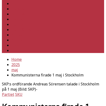
Hem
Inrikes
Utrikes
Fackligt
Partiet
Teori & historia
Klimat
Kultur
Ledare
Debatt
Home
2025
maj
Kommunisterna firade 1 maj i Stockholm
SKP:s ordförande Andreas Sörensen talade i Stockholm
på 1 maj (Bild: SKP)-
Partiet
SKU