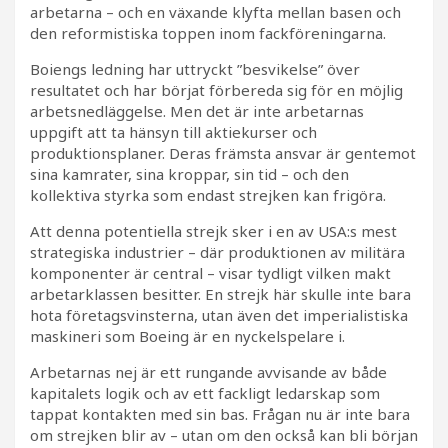
arbetarna – och en växande klyfta mellan basen och
den reformistiska toppen inom fackföreningarna.
Boiengs ledning har uttryckt ”besvikelse” över
resultatet och har börjat förbereda sig för en möjlig
arbetsnedläggelse. Men det är inte arbetarnas
uppgift att ta hänsyn till aktiekurser och
produktionsplaner. Deras främsta ansvar är gentemot
sina kamrater, sina kroppar, sin tid – och den
kollektiva styrka som endast strejken kan frigöra.
Att denna potentiella strejk sker i en av USA:s mest
strategiska industrier – där produktionen av militära
komponenter är central – visar tydligt vilken makt
arbetarklassen besitter. En strejk här skulle inte bara
hota företagsvinsterna, utan även det imperialistiska
maskineri som Boeing är en nyckelspelare i.
Arbetarnas nej är ett rungande avvisande av både
kapitalets logik och av ett fackligt ledarskap som
tappat kontakten med sin bas. Frågan nu är inte bara
om strejken blir av – utan om den också kan bli början