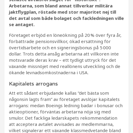
Arbetarna, som bland annat tillverkar militära
jaktflygplan, röstade med stor majoritet nej till
det avtal som både bolaget och fackledningen ville
se antaget.
Företaget erbjöd en löneökning på 20 % över fyra år,
förbättrade pensionsvillkor, ökad ersättning för
övertidsarbete och en signeringsbonus på 5 000
dollar. Trots detta ansåg arbetarna att villkoren inte
motsvarade deras krav – ett tydligt uttryck för det
växande missnöjet med reallönens utveckling och de
ökande levnadsomkostnaderna i USA.
Kapitalets arrogans
Att ett sådant erbjudande kallas ”det bästa som
någonsin lagts fram” av företaget avslöjar kapitalets
arrogans: medan Boeings ledning badar i bonusar och
aktieoptioner, förväntas arbetarna nöja sig med
smulor. Det fackliga ledarskapets rekommendation
att acceptera avtalet avvisades av medlemmarna,
vilket signalerar ett växande klassmedvetande bland