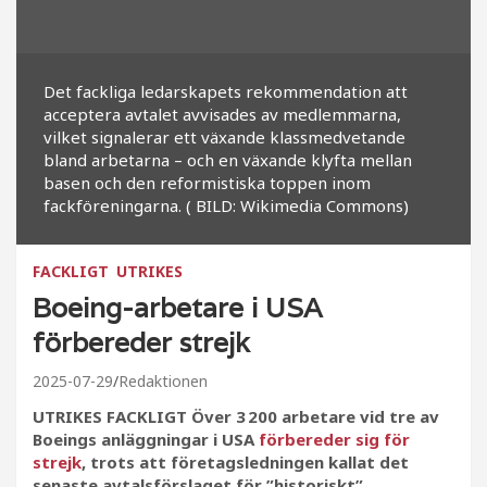
Det fackliga ledarskapets rekommendation att
acceptera avtalet avvisades av medlemmarna,
vilket signalerar ett växande klassmedvetande
bland arbetarna – och en växande klyfta mellan
basen och den reformistiska toppen inom
fackföreningarna. ( BILD: Wikimedia Commons)
FACKLIGT
UTRIKES
Boeing-arbetare i USA
förbereder strejk
2025-07-29
Redaktionen
UTRIKES FACKLIGT Över 3 200 arbetare vid tre av
Boeings anläggningar i USA
förbereder sig för
strejk
, trots att företagsledningen kallat det
senaste avtalsförslaget för ”historiskt”.