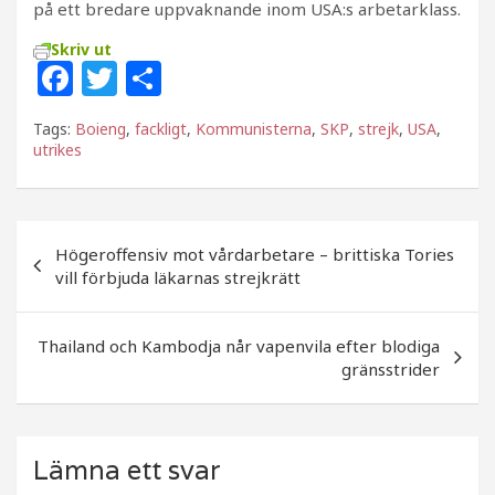
på ett bredare uppvaknande inom USA:s arbetarklass.
Skriv ut
F
T
D
a
w
el
Tags:
Boieng
,
fackligt
,
Kommunisterna
,
SKP
,
strejk
,
USA
,
c
itt
a
utrikes
e
e
b
r
Inläggsnavigering
o
Högeroffensiv mot vårdarbetare – brittiska Tories
vill förbjuda läkarnas strejkrätt
o
k
Thailand och Kambodja når vapenvila efter blodiga
gränsstrider
Lämna ett svar