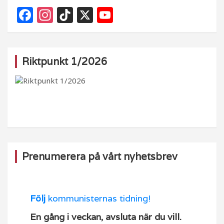
F
In
Ti
X
Y
a
st
k
o
c
a
T
u
e
g
o
T
Riktpunkt 1/2026
b
ra
k
u
o
m
b
o
e
k
Prenumerera på vårt nyhetsbrev
Följ
kommunisternas tidning!
En gång i veckan, avsluta när du vill.