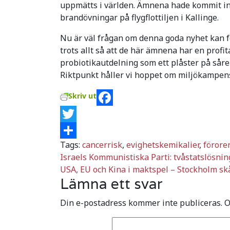
uppmätts i världen. Ämnena hade kommit in 
brandövningar på flygflottiljen i Kallinge.
Nu är väl frågan om denna goda nyhet kan fo
trots allt så att de här ämnena har en profi
probiotikautdelning som ett plåster på såre
Riktpunkt håller vi hoppet om miljökampen
Skriv ut
Facebook
Twitter
Tags:
cancerrisk
,
evighetskemikalier
,
förore
Dela
Inläggsnavigering
Israels Kommunistiska Parti: tvåstatslösni
USA, EU och Kina i maktspel – Stockholm sk
Lämna ett svar
Din e-postadress kommer inte publiceras.
O