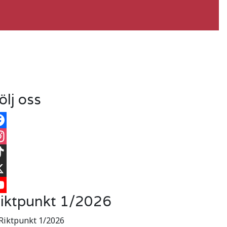
ölj oss
cebook
stagram
kTok
iktpunkt 1/2026
uTube