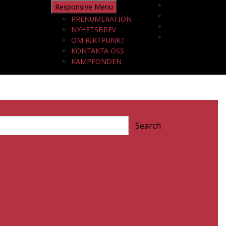
Responsive Menu
PRENUMERATION
NYHETSBREV
OM RIKTPUNKT
KONTAKTA OSS
KAMPFONDEN
Search