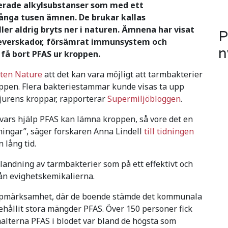
erade alkylsubstanser som med ett
nga tusen ämnen. De brukar kallas
ler aldrig bryts ner i naturen. Ämnena har visat
P
, leverskador, försämrat immunsystem och
n
 få bort PFAS ur kroppen.
iften Nature
att det kan vara möjligt att tarmbakterier
roppen. Flera bakteriestammar kunde visas ta upp
urens kroppar, rapporterar
Supermiljöbloggen
.
 vars hjälp PFAS kan lämna kroppen, så vore det en
ningar”, säger forskaren Anna Lindell
till tidningen
 lång tid.
blandning av tarmbakterier som på ett effektivt och
ån evighetskemikalierna.
pmärksamhet, där de boende stämde det kommunala
nehållit stora mängder PFAS. Över 150 personer fick
halterna PFAS i blodet var bland de högsta som