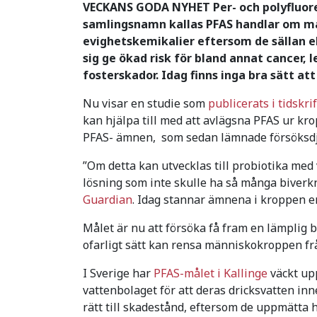
VECKANS GODA NYHET Per- och polyfluor
samlingsnamn kallas PFAS handlar om må
evighetskemikalier eftersom de sällan el
sig ge ökad risk för bland annat cancer
fosterskador. Idag finns inga bra sätt att
Nu visar en studie som
publicerats i tidskr
kan hjälpa till med att avlägsna PFAS ur k
PFAS- ämnen, som sedan lämnade försöksdj
”Om detta kan utvecklas till probiotika med
lösning som inte skulle ha så många biverk
Guardian
. Idag stannar ämnena i kroppen en
Målet är nu att försöka få fram en lämplig 
ofarligt sätt kan rensa människokroppen fr
I Sverige har
PFAS-målet i Kallinge
väckt up
vattenbolaget för att deras dricksvatten in
rätt till skadestånd, eftersom de uppmätta 