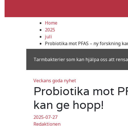
Ledare
Debatt
Home
2025
juli
Probiotika mot PFAS – ny forskning ka
Tarmbakterier som kan hjälpa oss att rensa
Veckans goda nyhet
Probiotika mot P
kan ge hopp!
2025-07-27
Redaktionen