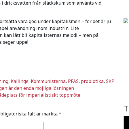
i dricksvatten från släckskum som använts vid
rtsätta vara god under kapitalismen – för det är ju
tabel användning inom industrin. Lite
n kan lätt bli kapitalisternas melodi – men på
s seger uppe!
ning
,
Kallinge
,
Kommunisterna
,
PFAS
,
probiotika
,
SKP
ngen är den enda möjliga lösningen
ådeplats för imperialistiskt toppmöte
T
bligatoriska fält är märkta
*