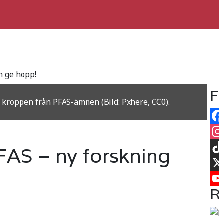
n ge hopp!
F
 kroppen från PFAS-ämnen (Bild: Pxhere, CC0).
Fa
In
FAS – ny forskning
Ti
X
R
Yo