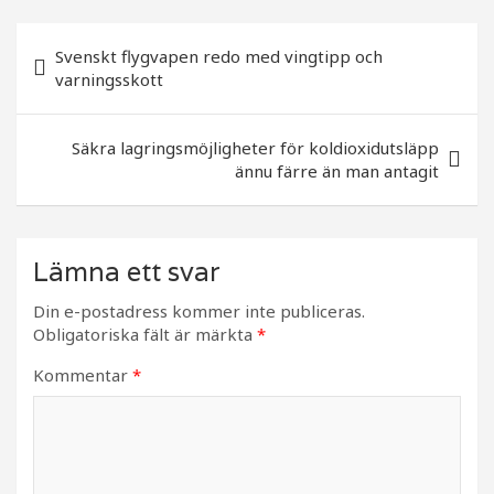
b
r
Inläggsnavigering
o
Svenskt flygvapen redo med vingtipp och
varningsskott
o
k
Säkra lagringsmöjligheter för koldioxidutsläpp
ännu färre än man antagit
Lämna ett svar
Din e-postadress kommer inte publiceras.
Obligatoriska fält är märkta
*
Kommentar
*