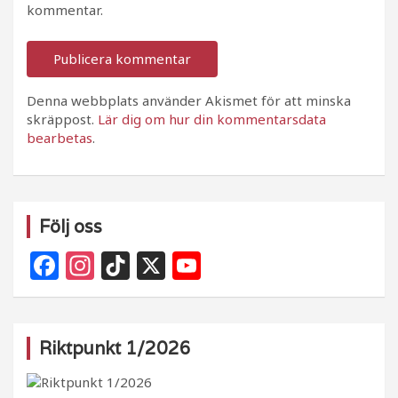
kommentar.
Denna webbplats använder Akismet för att minska
skräppost.
Lär dig om hur din kommentarsdata
bearbetas
.
Följ oss
F
In
Ti
X
Y
a
st
k
o
c
a
T
u
e
g
o
T
Riktpunkt 1/2026
b
ra
k
u