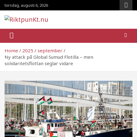
Skip
torsdag, augusti 6, 2026
to
content
RiktpunKt.nu
En klassmedveten tidning!
Home
2025
september
Ny attack på Global Sumud Flotilla – men
solidaritetsflottan seglar vidare