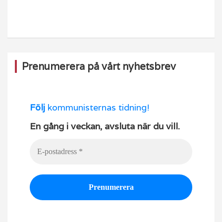
o
m
b
o
e
k
Prenumerera på vårt nyhetsbrev
Följ
kommunisternas tidning!
En gång i veckan, avsluta när du vill.