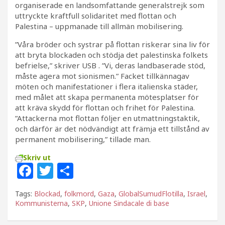
organiserade en landsomfattande generalstrejk som
uttryckte kraftfull solidaritet med flottan och
Palestina – uppmanade till allmän mobilisering.
”Våra bröder och systrar på flottan riskerar sina liv för
att bryta blockaden och stödja det palestinska folkets
befrielse,” skriver USB . ”Vi, deras landbaserade stöd,
måste agera mot sionismen.” Facket tillkännagav
möten och manifestationer i flera italienska städer,
med målet att skapa permanenta mötesplatser för
att kräva skydd för flottan och frihet för Palestina.
”Attackerna mot flottan följer en utmattningstaktik,
och därför är det nödvändigt att främja ett tillstånd av
permanent mobilisering,” tillade man.
Skriv ut
F
T
D
a
w
el
Tags:
Blockad
,
folkmord
,
Gaza
,
GlobalSumudFlotilla
,
Israel
,
c
itt
a
Kommunisterna
,
SKP
,
Unione Sindacale di base
e
e