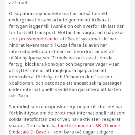
av Israel.
Ockupationsmyndigheterna har också försökt
undergräva flottans arbete genom att kräva att
fartygen lägger till i Ashkelon och överför sin last där
för fortsatt transport. Flottan har vägrat och påpekar
i
ett pressmeddelande
att Israel systematiskt har
hindrat leveranser till Gaza i flera år, även när
internationella domstolar har beordrat landet att
tillåta hjälpinsatser. ”Israels historik av att borda
fartyg, blockera konvojer och begränsa vägar visar
att syftet inte är att möjliggöra hjälp, utan att
kontrollera, fördröja och förhindra den,” skriver
koalitionen, och betonade att endast säkra passager
under internationellt skydd kan garantera att lasten
når Gaza.
Samtidigt som europeiska regeringar till stor del har
förblivit tysta om de brott mot internationell rätt som
solidaritetsflottan beskriver, har aktivister reagerat
snabbt. Den italienska
fackföreningen USB (Unione
Sindacale Di Base )
– som bara två dagar tidigare