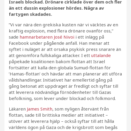
Israels blockad. Drönare cirklade över dem och fler
än ett dussin explosioner hördes. Några av
fartygen skadades.
”Vi var nära den grekiska kusten när vi väcktes av en
kraftig explosion, med flera drönare ovanför oss,”
sade
hamnarbetaren José Nivoi
i ett inlägg på
Facebook under pågående anfall. Han menar att
syftet i nuläget är att orsaka psykisk press snarare än
att genomföra fullskaliga attacker. I ett
uttalande
påpekade koalitionen bakom flottan att Israel
fortsätter att kalla den globala Sumud-flottan för
’Hamas-flottan’ och hävdar att man planerar att utföra
våldshandlingar. Initiativet har emellertid gång på
gång betonat att uppdraget är fredligt och syftar till
att leverera nödvändiga förnödenheter till Gazas
befolkning, som lever under blockad och folkmord.
Läkaren
James Smith
, som nyligen återvänt från
flottan, sade till brittiska medier att initiativet –
utöver att leverera hjälp – också syftar till att hålla
världens ögon på Gaza och de krigsbrott som begås