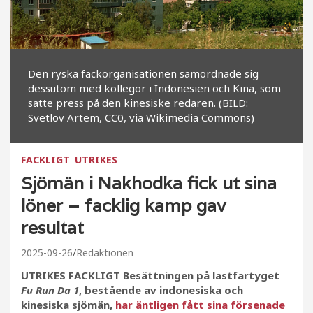
Den ryska fackorganisationen samordnade sig
dessutom med kollegor i Indonesien och Kina, som
satte press på den kinesiske redaren. (BILD:
Svetlov Artem, CC0, via Wikimedia Commons)
FACKLIGT
UTRIKES
Sjömän i Nakhodka fick ut sina
löner – facklig kamp gav
resultat
2025-09-26
Redaktionen
UTRIKES FACKLIGT Besättningen på lastfartyget
Fu Run Da 1
, bestående av indonesiska och
kinesiska sjömän,
har äntligen fått sina försenade