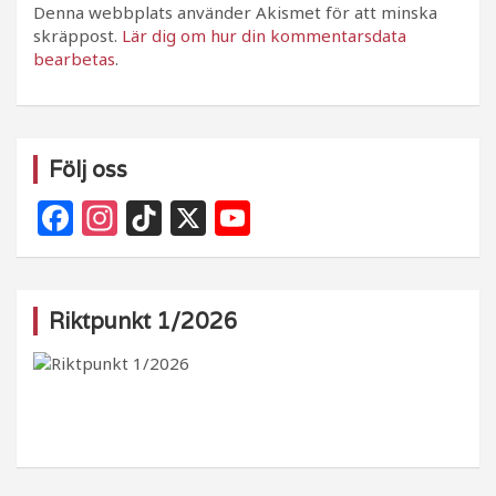
Denna webbplats använder Akismet för att minska
skräppost.
Lär dig om hur din kommentarsdata
bearbetas
.
Följ oss
F
In
Ti
X
Y
a
st
k
o
c
a
T
u
e
g
o
T
Riktpunkt 1/2026
b
ra
k
u
o
m
b
o
e
k