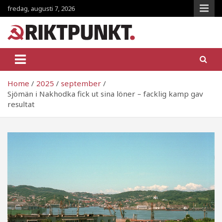
Skip
fredag, augusti 7, 2026
to
content
RiktpunKt.nu
En klassmedveten tidning!
Home
2025
september
Sjömän i Nakhodka fick ut sina löner – facklig kamp gav
resultat