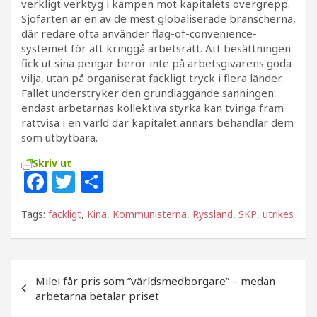
verkligt verktyg i kampen mot kapitalets övergrepp.
Sjöfarten är en av de mest globaliserade branscherna,
där redare ofta använder flag-of-convenience-
systemet för att kringgå arbetsrätt. Att besättningen
fick ut sina pengar beror inte på arbetsgivarens goda
vilja, utan på organiserat fackligt tryck i flera länder.
Fallet understryker den grundläggande sanningen:
endast arbetarnas kollektiva styrka kan tvinga fram
rättvisa i en värld där kapitalet annars behandlar dem
som utbytbara.
Skriv ut
F
T
D
a
w
el
Tags:
fackligt
,
Kina
,
Kommunisterna
,
Ryssland
,
SKP
,
utrikes
c
itt
a
e
e
b
r
Inläggsnavigering
Milei får pris som ”världsmedborgare” – medan
o
arbetarna betalar priset