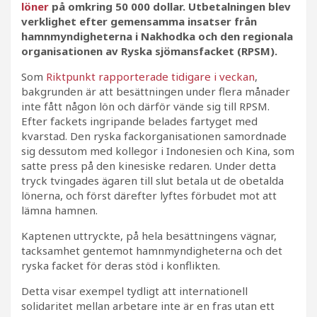
löner
på omkring 50 000 dollar. Utbetalningen blev
verklighet efter gemensamma insatser från
hamnmyndigheterna i Nakhodka och den regionala
organisationen av Ryska sjömansfacket (RPSM).
Som
Riktpunkt rapporterade tidigare i veckan
,
bakgrunden är att besättningen under flera månader
inte fått någon lön och därför vände sig till RPSM.
Efter fackets ingripande belades fartyget med
kvarstad. Den ryska fackorganisationen samordnade
sig dessutom med kollegor i Indonesien och Kina, som
satte press på den kinesiske redaren. Under detta
tryck tvingades ägaren till slut betala ut de obetalda
lönerna, och först därefter lyftes förbudet mot att
lämna hamnen.
Kaptenen uttryckte, på hela besättningens vägnar,
tacksamhet gentemot hamnmyndigheterna och det
ryska facket för deras stöd i konflikten.
Detta visar exempel tydligt att internationell
solidaritet mellan arbetare inte är en fras utan ett