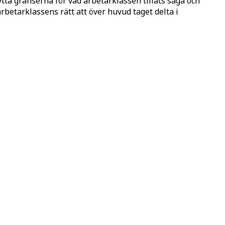
tta gränserna för vad arbetarklassen tillåts säga och
arbetarklassens rätt att över huvud taget delta i