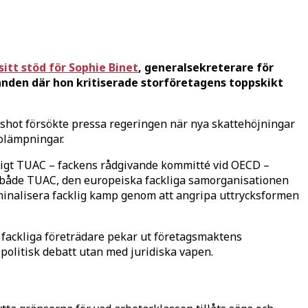
 sitt stöd för Sophie Binet
, generalsekreterare för
alanden där hon kritiserade storföretagens toppskikt
ngshot försökte pressa regeringen när nya skattehöjningar
olämpningar.
Enligt TUAC – fackens rådgivande kommitté vid OECD –
för både TUAC, den europeiska fackliga samorganisationen
riminalisera facklig kamp genom att angripa uttrycksformen
r fackliga företrädare pekar ut företagsmaktens
politisk debatt utan med juridiska vapen.