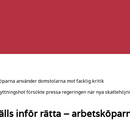
köparna använder domstolarna mot facklig kritik
lyttningshot försökte pressa regeringen när nya skattehöjn
älls inför rätta – arbetsköpa