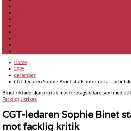
Utrikes
Fackligt
Partiet
Teori & historia
Klimat
Kultur
Ledare
Debatt
Home
2025
december
CGT-ledaren Sophie Binet ställs inför rätta – arbets
Binet riktade skarp kritik mot företagsledare som med utf
Fackligt
Utrikes
CGT-ledaren Sophie Binet st
mot facklig kritik