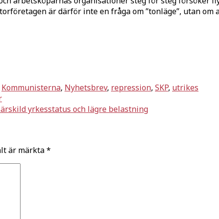
ch arbetsköparnas organisationer steg för steg försöker fly
 storföretagen är därför inte en fråga om ”tonläge”, utan om 
,
Kommunisterna
,
Nyhetsbrev
,
repression
,
SKP
,
utrikes
r
särskild yrkesstatus och lägre belastning
ält är märkta
*