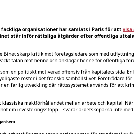
fackliga organisationer har samlats i Paris för att
visa
Binet står inför rättsliga åtgärder efter offentliga utt
de Binet skarp kritik mot företagsledare som med utflyttni
äckt talan mot henne och anklagar henne för offentliga för
 som en politiskt motiverad offensiv från kapitalets sida. 
tydligaste röster i det franska samhällslivet. Företrädare 
ör en farlig utveckling där rättssystemet används för att k
det klassiska maktförhållandet mellan arbete och kapital. Nä
 hot om investeringsstopp – svarar arbetsköparna inte med 
ganisera