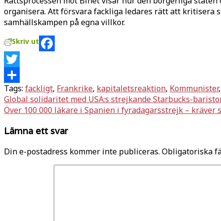
Rättsprocessen mot Binet visar hur den borgerliga staten o
organisera. Att försvara fackliga ledares rätt att kritisera
samhällskampen på egna villkor.
Skriv ut
Facebook
Twitter
Tags:
fackligt
,
Frankrike
,
kapitaletsreaktion
,
Kommunister
Dela
Inläggsnavigering
Global solidaritet med USA:s strejkande Starbucks-baristo
Över 100 000 läkare i Spanien i fyradagarsstrejk – kräver 
Lämna ett svar
Din e-postadress kommer inte publiceras.
Obligatoriska f