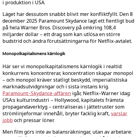
i produktion i USA.
Läget har dessutom snabbt blivit mer konfliktfyllt. Den 8
december 2025 Paramount Skydance lagt ett fientligt bud
på hela Warner Bros. Discovery på omkring 108,4
miljarder dollar – ett drag som kan utlösa en större
budstrid och ändra förutsättningarna för Netflix-avtalet.
Monopolkapitalismens kärnlogik
Här ser vi monopolkapitalismens kärnlogik i realtid:
konkurrens koncentrerar, koncentration skapar monopol
– och monopol kräver statligt beskydd, imperialistiska
marknadsutvidgningar och i sista instans krig.
Paramount–Skydance-affären
igår, Netflix–Warner idag:
USA:s kulturindustri – Hollywood, kapitalets främsta
propagandaverktyg – centraliseras i jättetruster som
strömlinjeformar innehåll, bryter facklig kraft,
varslar
jobb
och pressar löner.
Men film görs inte av balansräkningar, utan av arbetare: