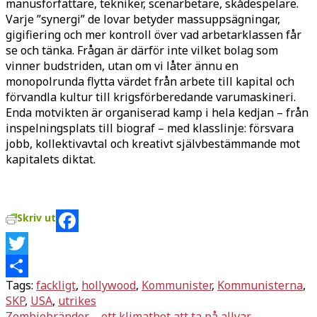
manusförfattare, tekniker, scenarbetare, skådespelare.
Varje ”synergi” de lovar betyder massuppsägningar,
gigifiering och mer kontroll över vad arbetarklassen får
se och tänka. Frågan är därför inte vilket bolag som
vinner budstriden, utan om vi låter ännu en
monopolrunda flytta värdet från arbete till kapital och
förvandla kultur till krigsförberedande varumaskineri.
Enda motvikten är organiserad kamp i hela kedjan – från
inspelningsplats till biograf – med klasslinje: försvara
jobb, kollektivavtal och kreativt självbestämmande mot
kapitalets diktat.
Skriv ut
Facebook
Twitter
Tags:
fackligt
,
hollywood
,
Kommunister
,
Kommunisterna
,
Dela
SKP
,
USA
,
utrikes
Zombiebränder – ett klimathot att ta på allvar