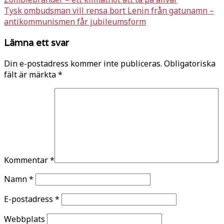
Inläggsnavigering
Tysk ombudsman vill rensa bort Lenin från gatunamn –
antikommunismen får jubileumsform
Lämna ett svar
Din e-postadress kommer inte publiceras.
Obligatoriska
fält är märkta
*
Kommentar
*
Namn
*
E-postadress
*
Webbplats