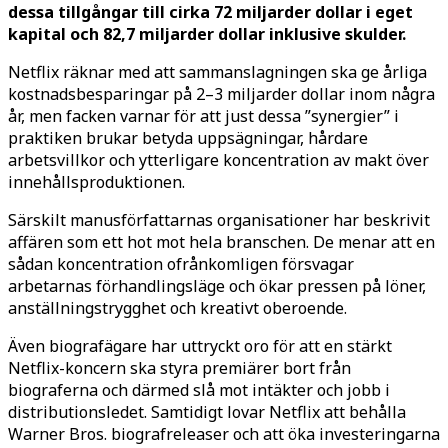
dessa tillgångar till cirka 72 miljarder dollar i eget
kapital och 82,7 miljarder dollar inklusive skulder.
Netflix räknar med att sammanslagningen ska ge årliga
kostnadsbesparingar på 2–3 miljarder dollar inom några
år, men facken varnar för att just dessa ”synergier” i
praktiken brukar betyda uppsägningar, hårdare
arbetsvillkor och ytterligare koncentration av makt över
innehållsproduktionen.
Särskilt manusförfattarnas organisationer har beskrivit
affären som ett hot mot hela branschen. De menar att en
sådan koncentration ofrånkomligen försvagar
arbetarnas förhandlingsläge och ökar pressen på löner,
anställningstrygghet och kreativt oberoende.
Även biografägare har uttryckt oro för att en stärkt
Netflix-koncern ska styra premiärer bort från
biograferna och därmed slå mot intäkter och jobb i
distributionsledet. Samtidigt lovar Netflix att behålla
Warner Bros. biografreleaser och att öka investeringarna