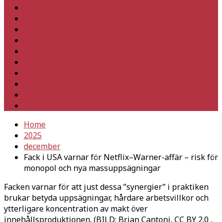
Hem
Inrikes
Utrikes
Fackligt
Partiet
Teori & historia
Klimat
Kultur
Ledare
Debatt
Home
2025
december
Fack i USA varnar för Netflix–Warner-affär – risk för
monopol och nya massuppsägningar
Facken varnar för att just dessa ”synergier” i praktiken
brukar betyda uppsägningar, hårdare arbetsvillkor och
ytterligare koncentration av makt över
innehållsproduktionen. (BILD: Brian Cantoni, CC BY 2.0
,