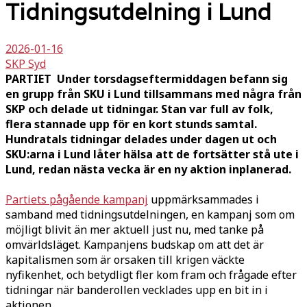
Tidningsutdelning i Lund
2026-01-16
SKP Syd
PARTIET Under torsdagseftermiddagen befann sig
en grupp från SKU i Lund tillsammans med några från
SKP och delade ut tidningar. Stan var full av folk,
flera stannade upp för en kort stunds samtal.
Hundratals tidningar delades under dagen ut och
SKU:arna i Lund låter hälsa att de fortsätter stå ute i
Lund, redan nästa vecka är en ny aktion inplanerad.
Partiets pågående kampanj
uppmärksammades i
samband med tidningsutdelningen, en kampanj som om
möjligt blivit än mer aktuell just nu, med tanke på
omvärldsläget. Kampanjens budskap om att det är
kapitalismen som är orsaken till krigen väckte
nyfikenhet, och betydligt fler kom fram och frågade efter
tidningar när banderollen vecklades upp en bit in i
aktionen.