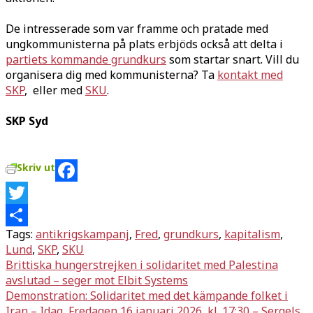
De intresserade som var framme och pratade med
ungkommunisterna på plats erbjöds också att delta i
partiets kommande grundkurs
som startar snart. Vill du
organisera dig med kommunisterna? Ta
kontakt med
SKP
, eller med
SKU
.
SKP Syd
Skriv ut
Facebook
Twitter
Tags:
antikrigskampanj
,
Fred
,
grundkurs
,
kapitalism
,
Dela
Lund
,
SKP
,
SKU
Inläggsnavigering
Brittiska hungerstrejken i solidaritet med Palestina
avslutad – seger mot Elbit Systems
Demonstration: Solidaritet med det kämpande folket i
Iran – Idag, Fredagen 16 januari 2026, kl. 17:30 – Sergels