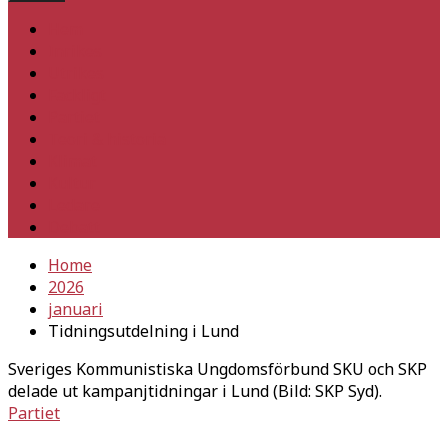
Hem
Inrikes
Utrikes
Fackligt
Partiet
Teori & historia
Klimat
Kultur
Ledare
Debatt
Home
2026
januari
Tidningsutdelning i Lund
Sveriges Kommunistiska Ungdomsförbund SKU och SKP
delade ut kampanjtidningar i Lund (Bild: SKP Syd).
Partiet