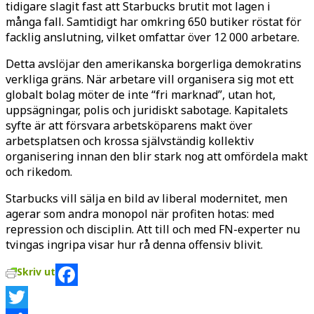
tidigare slagit fast att Starbucks brutit mot lagen i
många fall. Samtidigt har omkring 650 butiker röstat för
facklig anslutning, vilket omfattar över 12 000 arbetare.
Detta avslöjar den amerikanska borgerliga demokratins
verkliga gräns. När arbetare vill organisera sig mot ett
globalt bolag möter de inte “fri marknad”, utan hot,
uppsägningar, polis och juridiskt sabotage. Kapitalets
syfte är att försvara arbetsköparens makt över
arbetsplatsen och krossa självständig kollektiv
organisering innan den blir stark nog att omfördela makt
och rikedom.
Starbucks vill sälja en bild av liberal modernitet, men
agerar som andra monopol när profiten hotas: med
repression och disciplin. Att till och med FN-experter nu
tvingas ingripa visar hur rå denna offensiv blivit.
Skriv ut
Facebook