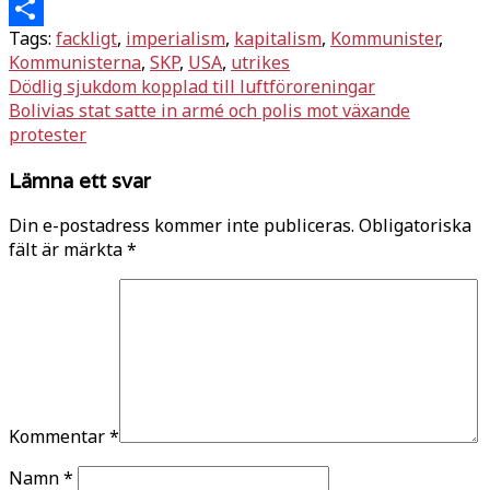
Twitter
Tags:
fackligt
,
imperialism
,
kapitalism
,
Kommunister
,
Dela
Kommunisterna
,
SKP
,
USA
,
utrikes
Inläggsnavigering
Dödlig sjukdom kopplad till luftföroreningar
Bolivias stat satte in armé och polis mot växande
protester
Lämna ett svar
Din e-postadress kommer inte publiceras.
Obligatoriska
fält är märkta
*
Kommentar
*
Namn
*