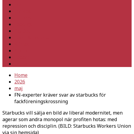
Hem
Inrikes
Utrikes
Fackligt
Partiet
Teori & historia
Klimat
Kultur
Ledare
Debatt
Home
2026
maj
FN-experter kräver svar av starbucks för
fackföreningskrossning
Starbucks vill sälja en bild av liberal modernitet, men
agerar som andra monopol när profiten hotas: med
repression och disciplin. (BILD: Starbucks Workers Union
via sin hemsida)