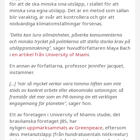
för att de ska minska sina utsläpp, i stället för att
minska sina egna utsläpp. Det är en metod som sällan
blir varaktig, är svår att kontrollera och gör att
nödvändiga klimatomställningar försenas.
”Detta kan lura allmänheten, påverka konsumenterna
och minska trycket på politikerna att ställa starka krav på
utsläppsminskning”,
säger huvudförfattaren Maya Bach
i
en artikel från University of Miam
i.
En annan av författarna, professor Jennifer Jacquet,
instämmer.
[…
] ”när så mycket verkar vara tomma löften som inte
stöds av konkret arbete eller ekonomiska satsningar, så
framstår det mer som en PR-övning än ett verkligen
engagemang för planeten”,
säger hon.
Ett av företagen i University of Miamis studie, det
brasilianska företaget JBS, har
nyligen
uppmärksammats av Greenpeace
, eftersom
dess metanutsläpp (från hundratusentals nötkreatur)