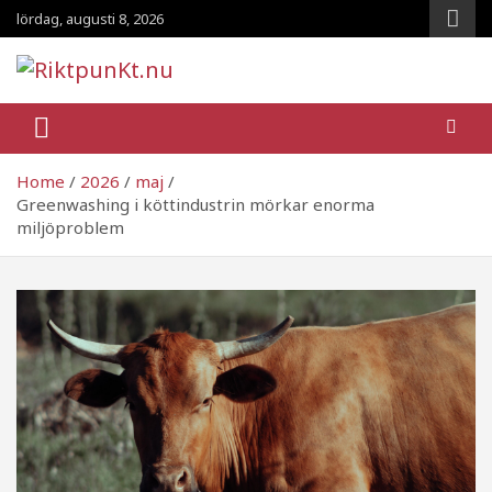
Skip
lördag, augusti 8, 2026
to
content
RiktpunKt.nu
En klassmedveten tidning!
Home
2026
maj
Greenwashing i köttindustrin mörkar enorma
miljöproblem