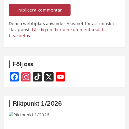
Denna webbplats använder Akismet för att minska
skräppost.
Lär dig om hur din kommentarsdata
bearbetas
.
Följ oss
F
In
Ti
X
Y
a
st
k
o
c
a
T
u
e
g
o
T
Riktpunkt 1/2026
b
ra
k
u
o
m
b