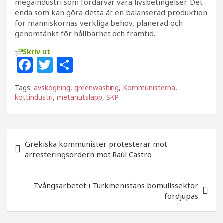
megaindustri som fördärvar våra livsbetingelser. Det
enda som kan göra detta är en balanserad produktion
för människornas verkliga behov, planerad och
genomtänkt för hållbarhet och framtid.
Skriv ut
F
T
D
a
w
el
Tags:
avskogning
,
greenwashing
,
Kommunisterna
,
c
itt
a
köttindustri
,
metanutsläpp
,
SKP
e
e
b
r
Inläggsnavigering
o
Grekiska kommunister protesterar mot
arresteringsordern mot Raúl Castro
o
k
Tvångsarbetet i Turkmenistans bomullssektor
fördjupas