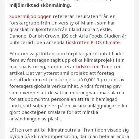
miljöinriktad skönmålning.
Supermiljöbloggen
refererar resultaten från en
forskargrupp från University of Miami, som har
granskat miljölöftena från bland andra Nestlé,
Danone, Danish Crown, JBS och Arla Foods. Studien är
publicerad i den ansedda
tidskriften PLOS Climate
.
Förutom vaga löften som förpliktigar till intet hade
flera av företagen tagit upp olika klimatprojekt i sin
marknadsföring, rapporterar
tidskriften Tim
e i en
artikel. Det var ytterst små projekt: ett företag
berättade om ett pilotprojekt på 0,0019 procent av
företagets globala verksamhet. Andra företag gav
som exempel att de satt in mikrougnar i matsalarna
för att uppmuntra personalen att ta in hemlagad
lunch, satt solpaneler på en av sina anläggningar eller
gjort packtejpen smalare för att minska
användningen av plast…
Löften om att bli klimatneutrala i framtiden visade sig
bygga på klimatkompensation, där man betalar andra