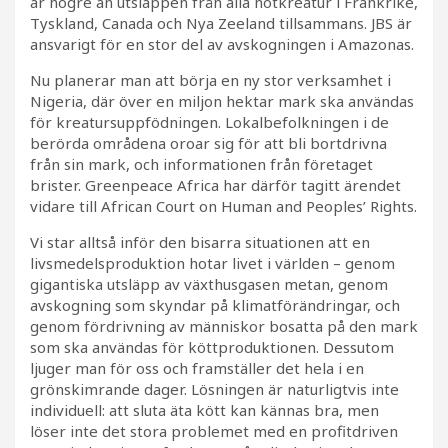
är högre än utsläppen från alla nötkreatur i Frankrike,
Tyskland, Canada och Nya Zeeland tillsammans. JBS är
ansvarigt för en stor del av avskogningen i Amazonas.
Nu planerar man att börja en ny stor verksamhet i
Nigeria, där över en miljon hektar mark ska användas
för kreatursuppfödningen. Lokalbefolkningen i de
berörda områdena oroar sig för att bli bortdrivna
från sin mark, och informationen från företaget
brister. Greenpeace Africa har därför tagitt ärendet
vidare till African Court on Human and Peoples’ Rights.
Vi star alltså inför den bisarra situationen att en
livsmedelsproduktion hotar livet i världen – genom
gigantiska utsläpp av växthusgasen metan, genom
avskogning som skyndar på klimatförändringar, och
genom fördrivning av människor bosatta på den mark
som ska användas för köttproduktionen. Dessutom
ljuger man för oss och framställer det hela i en
grönskimrande dager. Lösningen är naturligtvis inte
individuell: att sluta äta kött kan kännas bra, men
löser inte det stora problemet med en profitdriven