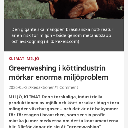
Den giganteiska mängden brasilianska nötkreatur
är en risk för miljön - både genom metanutsläpp
och avskogning (Bild: Pexels.com)
KLIMAT
MILJÖ
Greenwashing i köttindustrin
mörkar enorma miljöproblem
2026-05-22
Redaktionen
1 Comment
MILJÖ, KLIMAT Den storskaliga, industriella
produktionen av mjölk och kött orsakar idag stora
mängder växthusgaser – och det är ett bekymmer
för företagen i branschen, som ser sin profit
minska ju mer medvetna om detta konsumenterna
blir. Därför ägnar de sig åt ”greenwashing”,