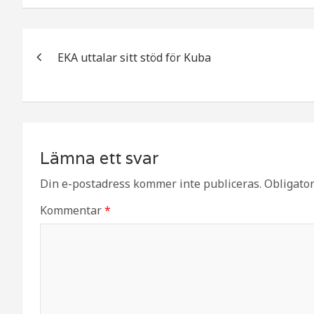
e
i
e
b
t
l
Inläggsnavigering
o
t
a
EKA uttalar sitt stöd för Kuba
o
e
k
r
Lämna ett svar
Din e-postadress kommer inte publiceras.
Obligator
Kommentar
*