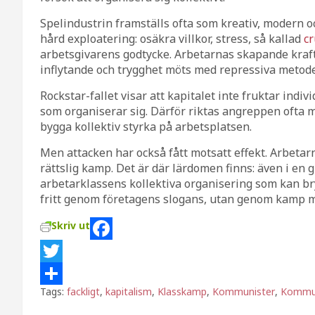
Spelindustrin framställs ofta som kreativ, modern
hård exploatering: osäkra villkor, stress, så kallad
c
arbetsgivarens godtycke. Arbetarnas skapande kraft 
inflytande och trygghet möts med repressiva metode
Rockstar-fallet visar att kapitalet inte fruktar indi
som organiserar sig. Därför riktas angreppen ofta 
bygga kollektiv styrka på arbetsplatsen.
Men attacken har också fått motsatt effekt. Arbetarn
rättslig kamp. Det är där lärdomen finns: även i en g
arbetarklassens kollektiva organisering som kan bry
fritt genom företagens slogans, utan genom kamp mo
Skriv ut
F
a
T
Tags:
fackligt
,
kapitalism
,
Klasskamp
,
Kommunister
,
Kommun
c
w
D