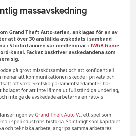
entlig massavskedning
m Grand Theft Auto-serien, anklagas för en av
fter att över 30 anställda avskedats i samband
na i Storbritannien var medlemmar i
IWGB Game
iscord-kanal. Facket beskriver avskedandena som
era sig.
rodde på grovt misskötsamhet och att konfidentiell
ch menar att kommunikationen skedde i privata och
rtsatt att växa. Skotska parlamentsledamöter har
t bolaget för att inte lämna ut fullständiga underlag,
 och inte ge de avskedade arbetarna en rättvis
r lanseringen av
Grand Theft Auto VI,
ett spel som
na i spelindustrins historia. Samtidigt som kapitalet
va och tekniska arbete, angrips samma arbetares