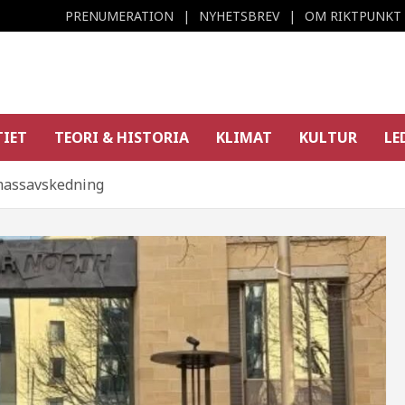
PRENUMERATION
NYHETSBREV
OM RIKTPUNKT
TIET
TEORI & HISTORIA
KLIMAT
KULTUR
LE
 massavskedning