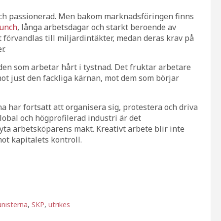
 och passionerad. Men bakom marknadsföringen finns
runch
, långa arbetsdagar och starkt beroende av
förvandlas till miljardintäkter, medan deras krav på
r.
viden som arbetar hårt i tystnad. Det fruktar arbetare
mot just den fackliga kärnan, mot dem som börjar
a har fortsatt att organisera sig, protestera och driva
lobal och högprofilerad industri är det
ta arbetsköparens makt. Kreativt arbete blir inte
t kapitalets kontroll.
isterna
,
SKP
,
utrikes