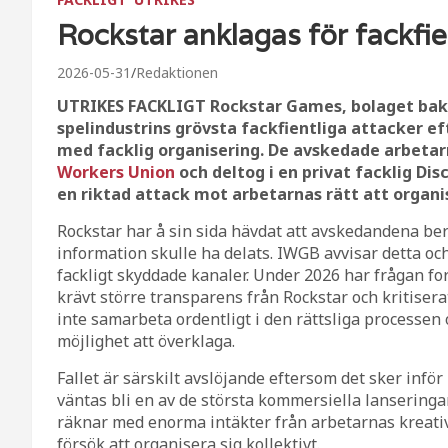
Rockstar anklagas för fackfi
2026-05-31
Redaktionen
UTRIKES FACKLIGT Rockstar Games, bolaget bako
spelindustrins grövsta fackfientliga attacker e
med facklig organisering. De avskedade arbetar
Workers Union
och deltog i en privat facklig D
en riktad attack mot arbetarnas rätt att organis
Rockstar har å sin sida hävdat att avskedandena be
information skulle ha delats. IWGB avvisar detta o
fackligt skyddade kanaler. Under 2026 har frågan fo
krävt större transparens från Rockstar och kritisera
inte samarbeta ordentligt i den rättsliga processen
möjlighet att överklaga.
Fallet är särskilt avslöjande eftersom det sker infö
väntas bli en av de största kommersiella lanseringar
räknar med enorma intäkter från arbetarnas kreati
försök att organisera sig kollektivt.