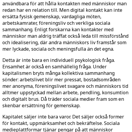
användbara för att hålla kontakten med människor man
redan har en relation till. Men digital kontakt kan inte
ersätta fysisk gemenskap, vardagliga möten,
arbetskamrater, föreningsliv och verkliga sociala
sammanhang. Enligt forskarna kan kontakter med
människor man aldrig träffat också leda till missförstånd
och idealisering, där andra människors liv framstår som
mer lyckade, sociala och meningsfulla än det egna.
Detta är inte bara en individuell psykologisk fråga.
Ensamhet är också en samhällelig fråga. Under
kapitalismen bryts många kollektiva sammanhang
sönder: arbetslivet blir mer pressat, bostadsområden
mer anonyma, föreningslivet svagare och människors tid
alltmer uppstyckad mellan arbete, pendling, konsumtion
och digitalt brus. Då träder sociala medier fram som en
skenbar ersättning för gemenskap.
Kapitalet säljer inte bara varor. Det säljer också former
för kontakt, uppmärksamhet och bekräftelse. Sociala
medieplattformar tjänar pengar på att människor