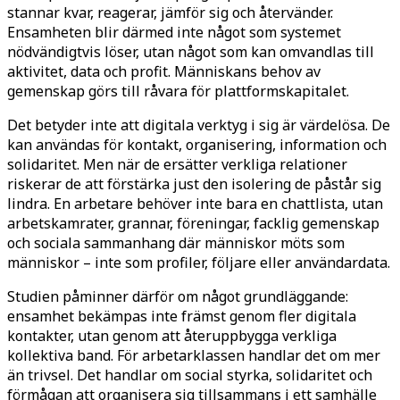
stannar kvar, reagerar, jämför sig och återvänder.
Ensamheten blir därmed inte något som systemet
nödvändigtvis löser, utan något som kan omvandlas till
aktivitet, data och profit. Människans behov av
gemenskap görs till råvara för plattformskapitalet.
Det betyder inte att digitala verktyg i sig är värdelösa. De
kan användas för kontakt, organisering, information och
solidaritet. Men när de ersätter verkliga relationer
riskerar de att förstärka just den isolering de påstår sig
lindra. En arbetare behöver inte bara en chattlista, utan
arbetskamrater, grannar, föreningar, facklig gemenskap
och sociala sammanhang där människor möts som
människor – inte som profiler, följare eller användardata.
Studien påminner därför om något grundläggande:
ensamhet bekämpas inte främst genom fler digitala
kontakter, utan genom att återuppbygga verkliga
kollektiva band. För arbetarklassen handlar det om mer
än trivsel. Det handlar om social styrka, solidaritet och
förmågan att organisera sig tillsammans i ett samhälle