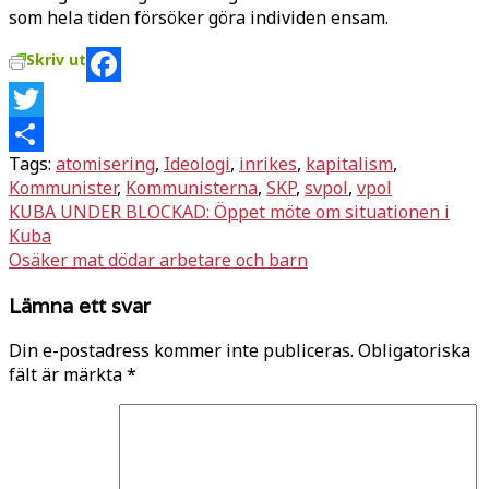
som hela tiden försöker göra individen ensam.
Skriv ut
Facebook
Twitter
Tags:
atomisering
,
Ideologi
,
inrikes
,
kapitalism
,
Dela
Kommunister
,
Kommunisterna
,
SKP
,
svpol
,
vpol
Inläggsnavigering
KUBA UNDER BLOCKAD: Öppet möte om situationen i
Kuba
Osäker mat dödar arbetare och barn
Lämna ett svar
Din e-postadress kommer inte publiceras.
Obligatoriska
fält är märkta
*