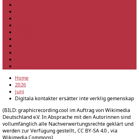
Hem
Inrikes
Utrikes
Fackligt
Partiet
Teori & historia
Klimat
Kultur
Ledare
Debatt
Home
2026
juni
Digitala kontakter ersätter inte verklig gemenskap
(BILD: graphicrecording.cool im Auftrag von Wikimedia
Deutschland e.V. In Absprache mit den Autorinnen sind
vollumfänglich alle Nachverwertungsrechte geklärt und
werden zur Verfügung gestellt., CC BY-SA 4.0
, via
Wikimedia Commons)