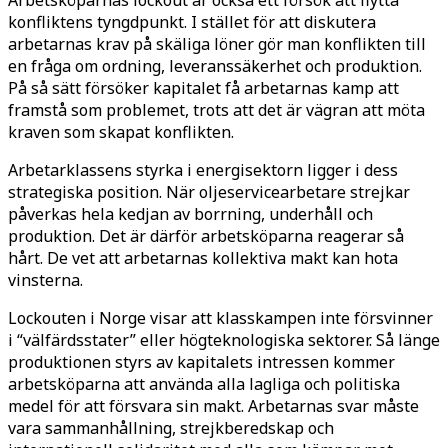
konfliktens tyngdpunkt. I stället för att diskutera
arbetarnas krav på skäliga löner gör man konflikten till
en fråga om ordning, leveranssäkerhet och produktion.
På så sätt försöker kapitalet få arbetarnas kamp att
framstå som problemet, trots att det är vägran att möta
kraven som skapat konflikten.
Arbetarklassens styrka i energisektorn ligger i dess
strategiska position. När oljeservicearbetare strejkar
påverkas hela kedjan av borrning, underhåll och
produktion. Det är därför arbetsköparna reagerar så
hårt. De vet att arbetarnas kollektiva makt kan hota
vinsterna.
Lockouten i Norge visar att klasskampen inte försvinner
i “välfärdsstater” eller högteknologiska sektorer. Så länge
produktionen styrs av kapitalets intressen kommer
arbetsköparna att använda alla lagliga och politiska
medel för att försvara sin makt. Arbetarnas svar måste
vara sammanhållning, strejkberedskap och