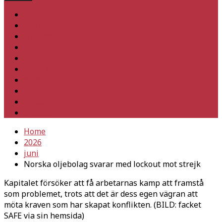
Hem
Inrikes
Utrikes
Fackligt
Partiet
Teori & historia
Klimat
Kultur
Ledare
Debatt
Home
2026
juni
Norska oljebolag svarar med lockout mot strejk
Kapitalet försöker att få arbetarnas kamp att framstå
som problemet, trots att det är dess egen vägran att
möta kraven som har skapat konflikten. (BILD: facket
SAFE via sin hemsida)