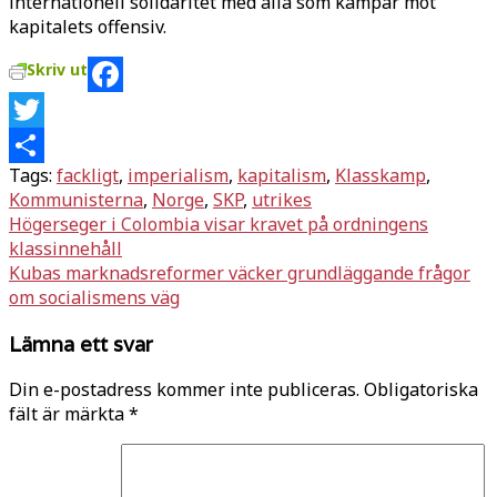
internationell solidaritet med alla som kämpar mot
kapitalets offensiv.
Skriv ut
Facebook
Twitter
Tags:
fackligt
,
imperialism
,
kapitalism
,
Klasskamp
,
Dela
Kommunisterna
,
Norge
,
SKP
,
utrikes
Inläggsnavigering
Högerseger i Colombia visar kravet på ordningens
klassinnehåll
Kubas marknadsreformer väcker grundläggande frågor
om socialismens väg
Lämna ett svar
Din e-postadress kommer inte publiceras.
Obligatoriska
fält är märkta
*