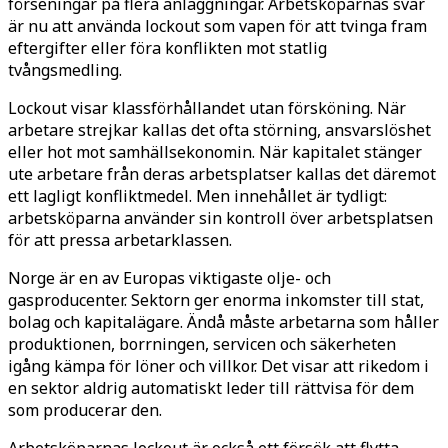
förseningar på flera anläggningar. Arbetsköparnas svar
är nu att använda lockout som vapen för att tvinga fram
eftergifter eller föra konflikten mot statlig
tvångsmedling.
Lockout visar klassförhållandet utan försköning. När
arbetare strejkar kallas det ofta störning, ansvarslöshet
eller hot mot samhällsekonomin. När kapitalet stänger
ute arbetare från deras arbetsplatser kallas det däremot
ett lagligt konfliktmedel. Men innehållet är tydligt:
arbetsköparna använder sin kontroll över arbetsplatsen
för att pressa arbetarklassen.
Norge är en av Europas viktigaste olje- och
gasproducenter. Sektorn ger enorma inkomster till stat,
bolag och kapitalägare. Ändå måste arbetarna som håller
produktionen, borrningen, servicen och säkerheten
igång kämpa för löner och villkor. Det visar att rikedom i
en sektor aldrig automatiskt leder till rättvisa för dem
som producerar den.
Arbetsköparnas lockout är också ett försök att flytta