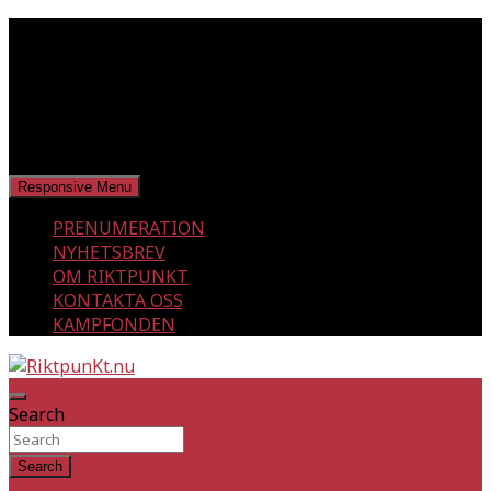
Skip
torsdag, augusti 6, 2026
to
content
Responsive Menu
PRENUMERATION
NYHETSBREV
OM RIKTPUNKT
KONTAKTA OSS
KAMPFONDEN
En klassmedveten tidning!
RiktpunKt.nu
Search
Search