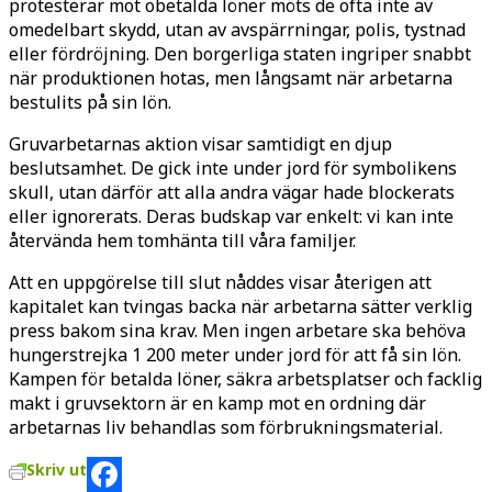
protesterar mot obetalda löner möts de ofta inte av
omedelbart skydd, utan av avspärrningar, polis, tystnad
eller fördröjning. Den borgerliga staten ingriper snabbt
när produktionen hotas, men långsamt när arbetarna
bestulits på sin lön.
Gruvarbetarnas aktion visar samtidigt en djup
beslutsamhet. De gick inte under jord för symbolikens
skull, utan därför att alla andra vägar hade blockerats
eller ignorerats. Deras budskap var enkelt: vi kan inte
återvända hem tomhänta till våra familjer.
Att en uppgörelse till slut nåddes visar återigen att
kapitalet kan tvingas backa när arbetarna sätter verklig
press bakom sina krav. Men ingen arbetare ska behöva
hungerstrejka 1 200 meter under jord för att få sin lön.
Kampen för betalda löner, säkra arbetsplatser och facklig
makt i gruvsektorn är en kamp mot en ordning där
arbetarnas liv behandlas som förbrukningsmaterial.
Skriv ut