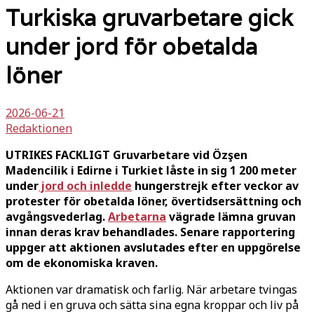
Turkiska gruvarbetare gick
under jord för obetalda
löner
2026-06-21
Redaktionen
UTRIKES FACKLIGT Gruvarbetare vid Özşen
Madencilik i Edirne i Turkiet låste in sig 1 200 meter
under
jord och inledde
hungerstrejk efter veckor av
protester för obetalda löner, övertidsersättning och
avgångsvederlag.
Arbetarna
vägrade lämna gruvan
innan deras krav behandlades. Senare rapportering
uppger att aktionen avslutades efter en uppgörelse
om de ekonomiska kraven.
Aktionen var dramatisk och farlig. När arbetare tvingas
gå ned i en gruva och sätta sina egna kroppar och liv på