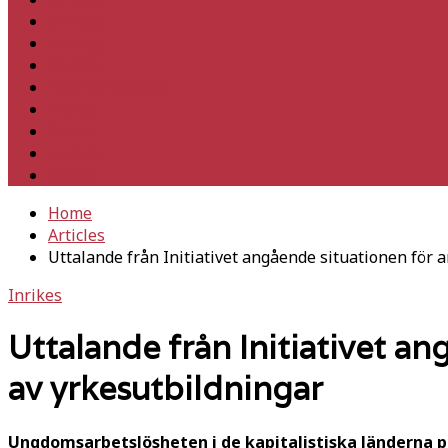
Utrikes
Fackligt
Partiet
Teori & historia
Klimat
Kultur
Ledare
Debatt
Home
Articles
Uttalande från Initiativet angående situationen för
Inrikes
Uttalande från Initiativet 
av yrkesutbildningar
Ungdomsarbetslösheten i de kapitalistiska länderna på