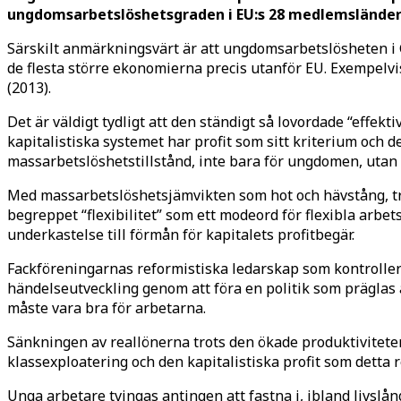
ungdomsarbetslöshetsgraden i EU:s 28 medlemsländer t
Särskilt anmärkningsvärt är att ungdomsarbetslösheten i G
de flesta större ekonomierna precis utanför EU. Exempelv
(2013).
Det är väldigt tydligt att den ständigt så lovordade “effek
kapitalistiska systemet har profit som sitt kriterium och 
massarbetslöshetstillstånd, inte bara för ungdomen, utan
Med massarbetslöshetsjämvikten som hot och hävstång, tra
begreppet “flexibilitet” som ett modeord för flexibla arbets
underkastelse till förmån för kapitalets profitbegär.
Fackföreningarnas reformistiska ledarskap som kontrollera
händelseutveckling genom att föra en politik som präglas 
måste vara bra för arbetarna.
Sänkningen av reallönerna trots den ökade produktivitet
klassexploatering och den kapitalistiska profit som detta re
Unga arbetare tvingas antingen att fastna i, ibland livslång