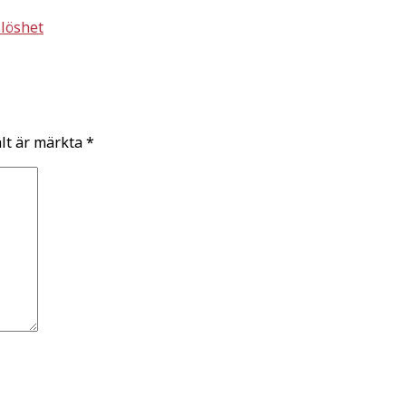
löshet
ält är märkta
*