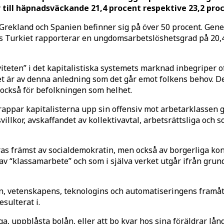
ill häpnadsväckande 21,4 procent respektive 23,2 proc
rekland och Spanien befinner sig på över 50 procent. Gener
is Turkiet rapporterar en ungdomsarbetslöshetsgrad på 20,4
tiviteten” i det kapitalistiska systemets marknad inbegriper 
det är av denna anledning som det går emot folkens behov. De
 också för befolkningen som helhet.
ppar kapitalisterna upp sin offensiv mot arbetarklassen ge
villkor, avskaffandet av kollektivavtal, arbetsrättsliga och 
s främst av socialdemokratin, men också av borgerliga konse
av “klassamarbete” och som i själva verket utgår ifrån gru
en, vetenskapens, teknologins och automatiseringens framå
sulterat i.
a, uppblåsta bolån, eller att bo kvar hos sina föräldrar långt 