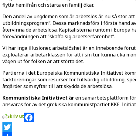
flytta hemifrån och starta en familj ökar.
Den andel av ungdomen som är arbetslös är nu så stor att r
utbildningsprogram”. Dessa marknadsförs i första hand av 
återvinna de arbetslösa. Kapitalisterna runtom i Europa h
förevändningen att “skaffa sig arbetserfarenhet”.
Vi har inga illusioner, arbetslöshet är en inneboende föru
exploaterar arbetarklassen för att i sin tur kunna öka mon
vägen ut för folken är att störta det.
Partierna i det Europeiska Kommunistiska Initiativet komm
fackföreningar som resurser för fullvärdig utbildning, s
åtgärder som syftar till att skydda de arbetslösa.
Kommunistiska Initiativet är
en samarbetsplattform för 
ansvaras för av det grekiska kommunistpartiet KKE. Initi
Skriv ut
Facebook