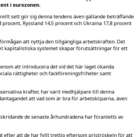
ent i eurozonen.
ellt sett gör sig denna tendens även gällande beträffande
 procent, Ryssland 14,5 procent och Ukraina 17,8 procent
oförmågan att nyttja den tillgängliga arbetskraften. Det
t kapitalistiska systemet skapar förutsättningar för ett
nom att introducera det vid det här laget ökanda
sociala rättigheter och fackföreningsfriheter samt
rvativa krafter, har varit medhjälpare till denna
ndantagandet att vad som är bra för arbetsköparna, även
tskridande de senaste århundradena har föranletts av
efter att de har fyllt trettio eftersom priströskeln för att