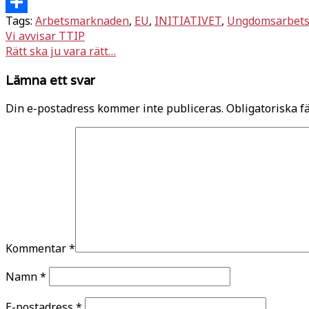
Twitter
Tags:
Arbetsmarknaden
,
EU
,
INITIATIVET
,
Ungdomsarbets
Dela
Inläggsnavigering
Vi avvisar TTIP
Rätt ska ju vara rätt…
Lämna ett svar
Din e-postadress kommer inte publiceras.
Obligatoriska f
Kommentar
*
Namn
*
E-postadress
*