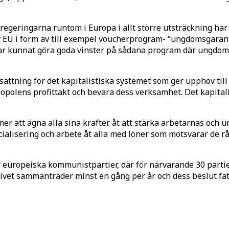
egeringarna runtom i Europa i allt större utsträckning har 
EU i form av till exempel voucherprogram- “ungdomsgarantin
ar kunnat göra goda vinster på sådana program där ungdomar 
tsättning för det kapitalistiska systemet som ger upphov til
opolens profittakt och bevara dess verksamhet. Det kapitalis
er att ägna alla sina krafter åt att stärka arbetarnas och
pecialisering och arbete åt alla med löner som motsvarar d
europeiska kommunistpartier, där för närvarande 30 partier 
ativet sammanträder minst en gång per år och dess beslut f