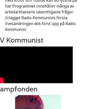
med Victor och Tobias kan du lyssna på
här. Programmet innehåller många av
arbetarklassens väsentligaste frågor.
Inlägget Radio Kommunists första
livesändningen dök först upp på Radio
Kommunist.
V Kommunist
ampfonden