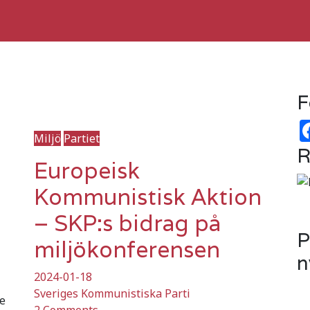
F
Miljö
Partiet
R
Europeisk
Kommunistisk Aktion
– SKP:s bidrag på
P
miljökonferensen
n
2024-01-18
Sveriges Kommunistiska Parti
e
2 Comments