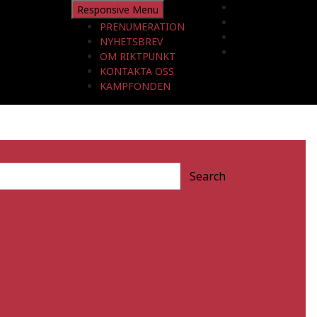
Responsive Menu
PRENUMERATION
NYHETSBREV
OM RIKTPUNKT
KONTAKTA OSS
KAMPFONDEN
Search