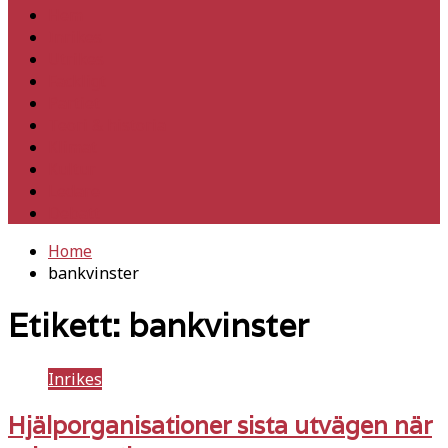
Hem
Inrikes
Utrikes
Fackligt
Partiet
Teori & historia
Klimat
Kultur
Ledare
Debatt
Home
bankvinster
Etikett:
bankvinster
Inrikes
Hjälporganisationer sista utvägen när