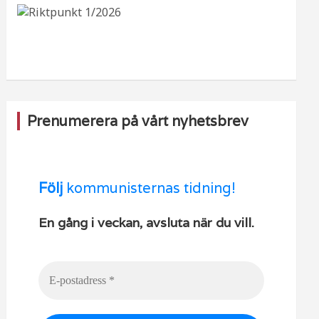
b
ra
k
u
o
m
b
o
e
k
Prenumerera på vårt nyhetsbrev
Följ
kommunisternas tidning!
En gång i veckan, avsluta när du vill.