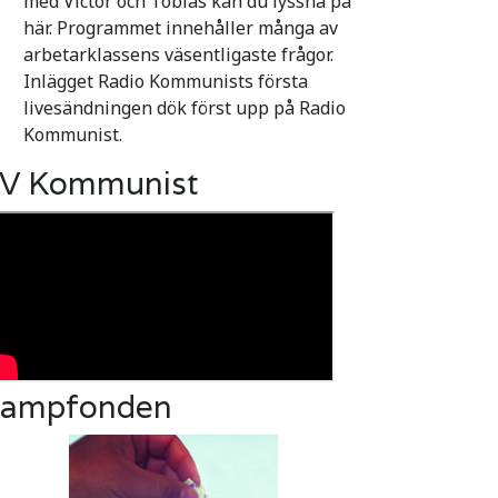
med Victor och Tobias kan du lyssna på
här. Programmet innehåller många av
arbetarklassens väsentligaste frågor.
Inlägget Radio Kommunists första
livesändningen dök först upp på Radio
Kommunist.
V Kommunist
ampfonden