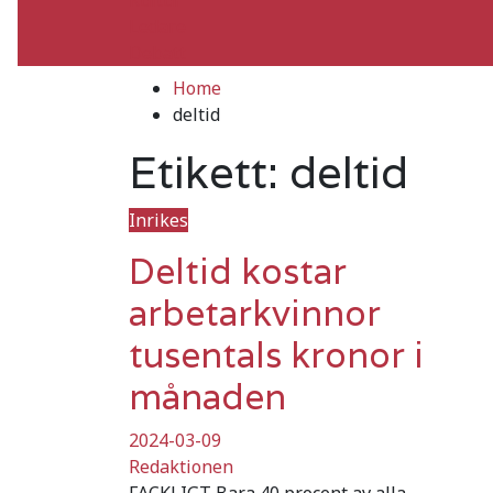
Ledare
Debatt
Home
deltid
Etikett:
deltid
Inrikes
Deltid kostar
arbetarkvinnor
tusentals kronor i
månaden
2024-03-09
Redaktionen
FACKLIGT Bara 40 procent av alla