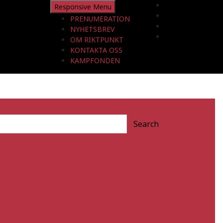
Responsive Menu
PRENUMERATION
NYHETSBREV
OM RIKTPUNKT
KONTAKTA OSS
KAMPFONDEN
Search