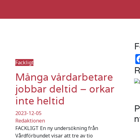
F
Fackligt
R
Många vårdarbetare
jobbar deltid – orkar
inte heltid
P
2023-12-05
n
Redaktionen
FACKLIGT En ny undersökning från
Vårdförbundet visar att tre av tio