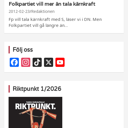
Folkpartiet vill mer än tala kärnkraft
2012-02-23
Redaktionen
Fp vill tala kärnkraft med S, läser vi i DN. Men
Folkpartiet vill gå längre än…
Följ oss
F
In
Ti
X
Y
a
st
k
o
c
a
T
u
e
g
o
T
Riktpunkt 1/2026
b
ra
k
u
o
m
b
o
e
k