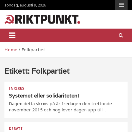
Skip
söndag, augusti 9, 2026
to
content
RiktpunKt.nu
En klassmedveten tidning!
Home
Folkpartiet
Etikett:
Folkpartiet
INRIKES
Systemet eller solidariteten!
Dagen detta skrivs på är fredagen den trettonde
november 2015 och nog lever dagen upp till…
DEBATT