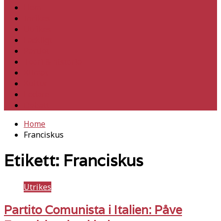
Hem
Inrikes
Utrikes
Fackligt
Partiet
Teori & historia
Klimat
Kultur
Ledare
Debatt
Home
Franciskus
Etikett:
Franciskus
Utrikes
Partito Comunista i Italien: Påve