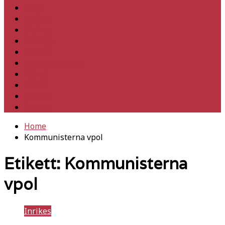
Hem
Inrikes
Utrikes
Fackligt
Partiet
Teori & historia
Klimat
Kultur
Ledare
Debatt
Home
Kommunisterna vpol
Etikett:
Kommunisterna
vpol
Inrikes