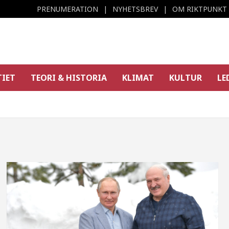
PRENUMERATION
NYHETSBREV
OM RIKTPUNKT
TIET
TEORI & HISTORIA
KLIMAT
KULTUR
LE