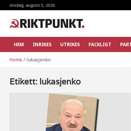
Skip
onsdag, augusti 5, 2026
to
content
RiktpunKt.nu
En klassmedveten tidning!
HEM
INRIKES
UTRIKES
FACKLIGT
PAR
Home
lukasjenko
Etikett:
lukasjenko