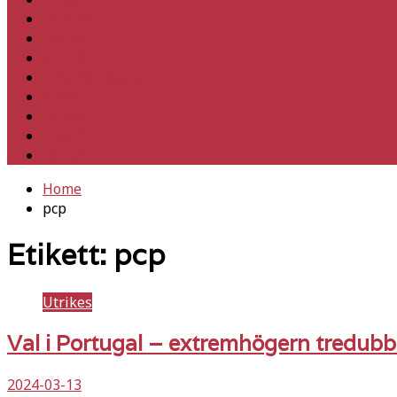
Utrikes
Fackligt
Partiet
Teori & historia
Klimat
Kultur
Ledare
Debatt
Home
pcp
Etikett:
pcp
Utrikes
Val i Portugal – extremhögern tredubb
2024-03-13