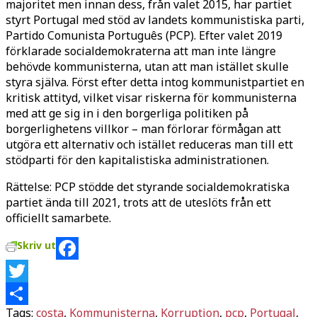
majoritet men innan dess, från valet 2015, har partiet
styrt Portugal med stöd av landets kommunistiska parti,
Partido Comunista Português (PCP). Efter valet 2019
förklarade socialdemokraterna att man inte längre
behövde kommunisterna, utan att man istället skulle
styra själva. Först efter detta intog kommunistpartiet en
kritisk attityd, vilket visar riskerna för kommunisterna
med att ge sig in i den borgerliga politiken på
borgerlighetens villkor – man förlorar förmågan att
utgöra ett alternativ och istället reduceras man till ett
stödparti för den kapitalistiska administrationen.
Rättelse: PCP stödde det styrande socialdemokratiska
partiet ända till 2021, trots att de uteslöts från ett
officiellt samarbete.
Skriv ut
Facebook
Twitter
Tags:
costa
,
Kommunisterna
,
Korruption
,
pcp
,
Portugal
,
Dela