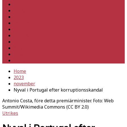
Hem
Inrikes
Utrikes
Fackligt
Partiet
Teori & historia
Klimat
Kultur
Ledare
Debatt
Home
2023
november
Nyval i Portugal efter korruptionsskandal
Antonio Costa, före detta premiärminister. Foto: Web
Summit/Wikimedia Commons (CC BY 2.0)
Utrikes