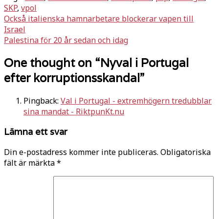
SKP
,
vpol
Inläggsnavigering
Också italienska hamnarbetare blockerar vapen till
Israel
Palestina för 20 år sedan och idag
One thought on “
Nyval i Portugal
efter korruptionsskandal
”
Pingback:
Val i Portugal - extremhögern tredubblar
sina mandat - RiktpunKt.nu
Lämna ett svar
Din e-postadress kommer inte publiceras.
Obligatoriska
fält är märkta
*