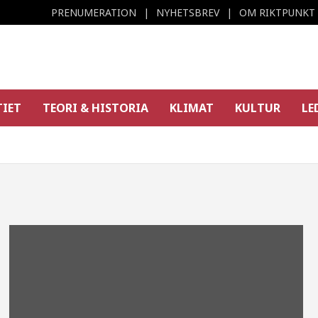
PRENUMERATION
NYHETSBREV
OM RIKTPUNKT
TIET
TEORI & HISTORIA
KLIMAT
KULTUR
LE