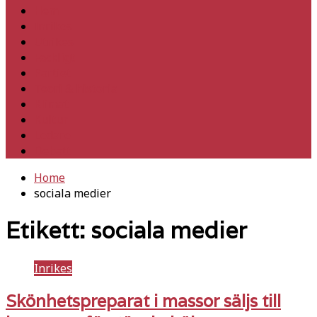
Hem
Inrikes
Utrikes
Fackligt
Partiet
Teori & historia
Klimat
Kultur
Ledare
Debatt
Home
sociala medier
Etikett:
sociala medier
Inrikes
Skönhetspreparat i massor säljs till