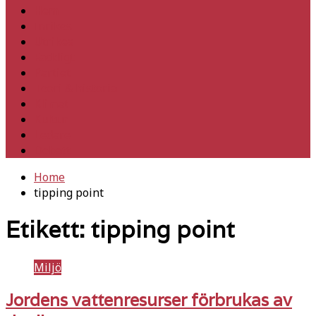
Hem
Inrikes
Utrikes
Fackligt
Partiet
Teori & historia
Klimat
Kultur
Ledare
Debatt
Home
tipping point
Etikett:
tipping point
Miljö
Jordens vattenresurser förbrukas av