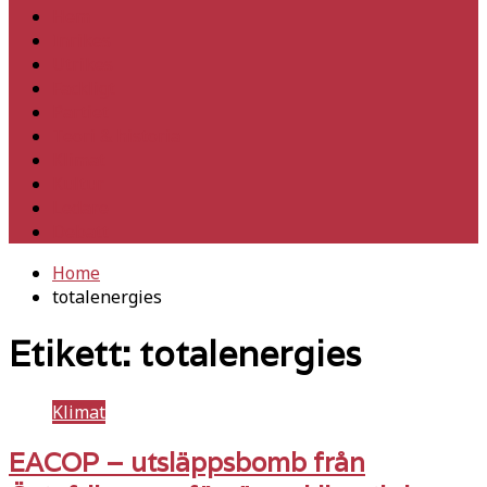
Hem
Inrikes
Utrikes
Fackligt
Partiet
Teori & historia
Klimat
Kultur
Ledare
Debatt
Home
totalenergies
Etikett:
totalenergies
Klimat
EACOP – utsläppsbomb från