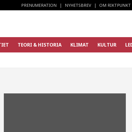
PRENUMERATION
NYHETSBREV
OM RIKTPUNKT
TIET
TEORI & HISTORIA
KLIMAT
KULTUR
LE