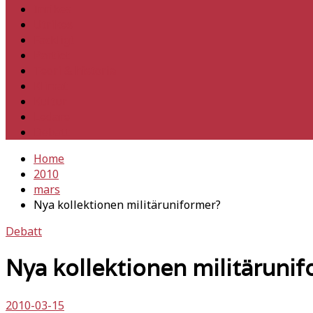
Inrikes
Utrikes
Fackligt
Partiet
Teori & historia
Klimat
Kultur
Ledare
Debatt
Home
2010
mars
Nya kollektionen militäruniformer?
Debatt
Nya kollektionen militäruni
2010-03-15