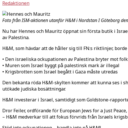
Redaktionen
Foto från ISM-aktionen utanför H&M i Nordstan I Göteborg de
Nu har Hennes och Mauritz öppnat sin första butik i Israe
av Palestina.
H&M, som hävdar att de håller sig till FN:s riktlinjer, bord
• Den israeliska ockupationen av Palestina bryter mot fol
• Muren som Israel byggt på palestinsk mark är illegal
• Krigsbrotten som Israel begått i Gaza måste utredas
Den bekanta röda H&M-skylten kommer att kunna ses i shop
utökade judiska bosättningar.
H&M investerar i Israel, samtidigt som Goldstone-rapport
Dror Feiler, ordförande för European Jews for a Just Peace,
– H&M medverkar till att fokus förvrids från Israels krigs
Stöd inte ockupationen – handla inte på H&M!