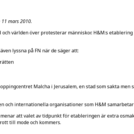
n 11 mars 2010.
l och världen över protesterar människor. H&M:s etablering
e även lyssna på FN när de säger att:
krätten
pingcentret Malcha i Jerusalem, en stad som sakta men säke
en och internationella organisationer som H&M samarbetar m
 menar att valet av tidpunkt för etableringen är extra osmak
brott till mode och kommers.