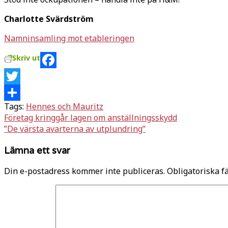
Charlotte Svärdström
Namninsamling mot etableringen
Skriv ut
Facebook
Twitter
Tags:
Hennes och Mauritz
Dela
Inläggsnavigering
Företag kringgår lagen om anställningsskydd
”De värsta avarterna av utplundring”
Lämna ett svar
Din e-postadress kommer inte publiceras.
Obligatoriska f