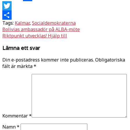
Facebook
Twitter
Tags:
Kalmar
,
Socialdemokraterna
Dela
Inläggsnavigering
Bolivias ambassadör på ALBA-möte
Riktpunkt utvecklas! Hjälp till
Lämna ett svar
Din e-postadress kommer inte publiceras.
Obligatoriska
fält är märkta
*
Kommentar
*
Namn
*