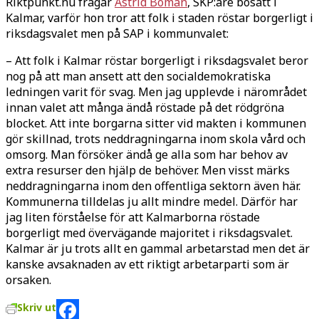
Riktpunkt.nu frågar
Astrid Boman
, SKP:are bosatt i
Kalmar, varför hon tror att folk i staden röstar borgerligt i
riksdagsvalet men på SAP i kommunvalet:
– Att folk i Kalmar röstar borgerligt i riksdagsvalet beror
nog på att man ansett att den socialdemokratiska
ledningen varit för svag. Men jag upplevde i närområdet
innan valet att många ändå röstade på det rödgröna
blocket. Att inte borgarna sitter vid makten i kommunen
gör skillnad, trots neddragningarna inom skola vård och
omsorg. Man försöker ändå ge alla som har behov av
extra resurser den hjälp de behöver. Men visst märks
neddragningarna inom den offentliga sektorn även här.
Kommunerna tilldelas ju allt mindre medel. Därför har
jag liten förståelse för att Kalmarborna röstade
borgerligt med övervägande majoritet i riksdagsvalet.
Kalmar är ju trots allt en gammal arbetarstad men det är
kanske avsaknaden av ett riktigt arbetarparti som är
orsaken.
Skriv ut