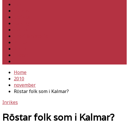
Hem
Inrikes
Utrikes
Fackligt
Partiet
Teori & historia
Klimat
Kultur
Ledare
Debatt
Home
2010
november
Röstar folk som i Kalmar?
Inrikes
Röstar folk som i Kalmar?