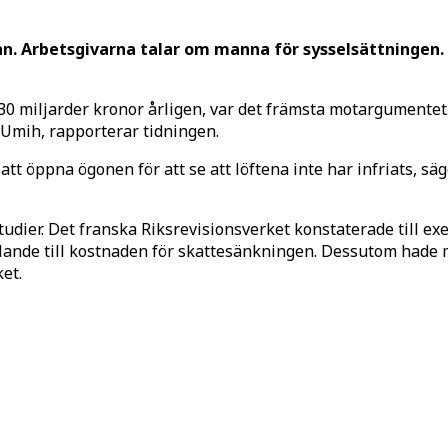
an. Arbetsgivarna talar om manna för sysselsättningen
30 miljarder kronor årligen, var det främsta motargumentet
 Umih, rapporterar tidningen.
 att öppna ögonen för att se att löftena inte har infriats, sä
dier. Det franska Riksrevisionsverket konstaterade till e
hållande till kostnaden för skattesänkningen. Dessutom hade
et.