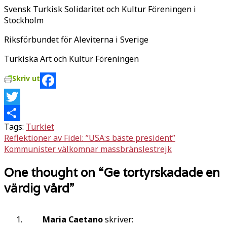
Svensk Turkisk Solidaritet och Kultur Föreningen i
Stockholm
Riksförbundet för Aleviterna i Sverige
Turkiska Art och Kultur Föreningen
Skriv ut
Facebook
Twitter
Tags:
Turkiet
Dela
Inläggsnavigering
Reflektioner av Fidel: ”USA:s bäste president”
Kommunister välkomnar massbränslestrejk
One thought on “
Ge tortyrskadade en
värdig vård
”
Maria Caetano
skriver: