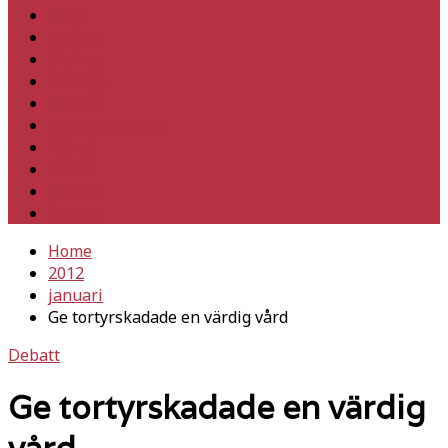
Hem
Inrikes
Utrikes
Fackligt
Partiet
Teori & historia
Klimat
Kultur
Ledare
Debatt
Home
2012
januari
Ge tortyrskadade en värdig vård
Debatt
Ge tortyrskadade en värdig