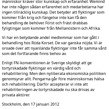
människor kräver stor kunskap och erfaranhet. Wemind
har inte någon sådan erfarenhet och medarbetarna har
ingen tillräcklig kunskap. Det betyder att flyktingar som
kommer från krig och fängelse inte kan få den
behandling de behöver. Först och fräst drabbas
fyligtingar som kommer från Mellanöstern och Afrika.
Vi har en betydande andel medlemmar som har gått i
behandling hos Röda Korset. De var ganska nöjda. Vi är
oroade över att nyanlända flyktingar inte får samma vård
som det fortfarande finns behov av.
Enligt FN-konventionen är Sverige skyldigt att ge
tortyrskadade flyktingar en värdig vård och
rehabilitering. Men den nyliberala ekonomiska politiken
genomsyrar allt. Pengarna går före människornas hälsa
och rehabilitering. Därför accepterar vi inte att
rehabiliteringen av tortyrskadade nu ska drivas av
privata aktörer.
Stockholm, den 17 januari 2012