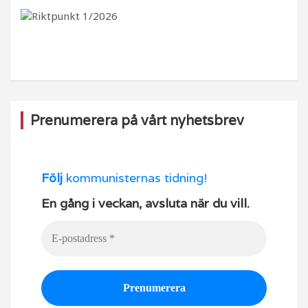
b
ra
k
u
o
m
b
o
e
k
Prenumerera på vårt nyhetsbrev
Följ
kommunisternas tidning!
En gång i veckan, avsluta när du vill.