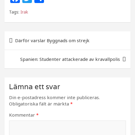
a
w
el
Tags:
Irak
c
itt
a
e
e
b
r
Inläggsnavigering
Därför varslar Byggnads om strejk
o
o
Spanien: Studenter attackerade av kravallpolis
k
Lämna ett svar
Din e-postadress kommer inte publiceras.
Obligatoriska fält är märkta
*
Kommentar
*