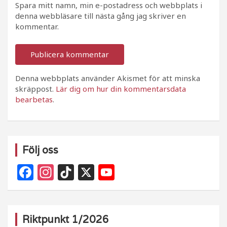
Spara mitt namn, min e-postadress och webbplats i
denna webbläsare till nästa gång jag skriver en
kommentar.
Denna webbplats använder Akismet för att minska
skräppost.
Lär dig om hur din kommentarsdata
bearbetas
.
Följ oss
F
In
Ti
X
Y
a
st
k
o
c
a
T
u
e
g
o
T
Riktpunkt 1/2026