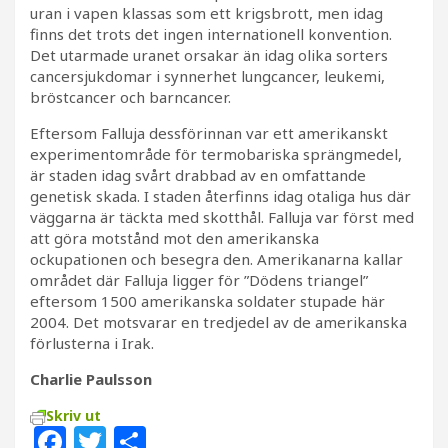
uran i vapen klassas som ett krigsbrott, men idag
finns det trots det ingen internationell konvention.
Det utarmade uranet orsakar än idag olika sorters
cancersjukdomar i synnerhet lungcancer, leukemi,
bröstcancer och barncancer.
Eftersom Falluja dessförinnan var ett amerikanskt
experimentområde för termobariska sprängmedel,
är staden idag svårt drabbad av en omfattande
genetisk skada. I staden återfinns idag otaliga hus där
väggarna är täckta med skotthål. Falluja var först med
att göra motstånd mot den amerikanska
ockupationen och besegra den. Amerikanarna kallar
området där Falluja ligger för ”Dödens triangel”
eftersom 1500 amerikanska soldater stupade här
2004. Det motsvarar en tredjedel av de amerikanska
förlusterna i Irak.
Charlie Paulsson
Skriv ut
F
T
D