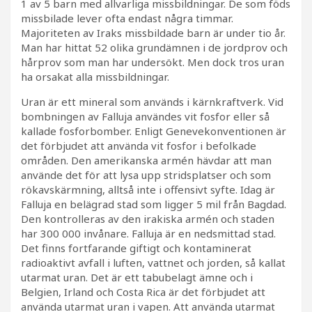
1 av 5 barn med allvarliga missbildningar. De som föds
missbilade lever ofta endast några timmar.
Majoriteten av Iraks missbildade barn är under tio år.
Man har hittat 52 olika grundämnen i de jordprov och
hårprov som man har undersökt. Men dock tros uran
ha orsakat alla missbildningar.
Uran är ett mineral som används i kärnkraftverk. Vid
bombningen av Falluja användes vit fosfor eller så
kallade fosforbomber. Enligt Genevekonventionen är
det förbjudet att använda vit fosfor i befolkade
områden. Den amerikanska armén hävdar att man
använde det för att lysa upp stridsplatser och som
rökavskärmning, alltså inte i offensivt syfte. Idag är
Falluja en belägrad stad som ligger 5 mil från Bagdad.
Den kontrolleras av den irakiska armén och staden
har 300 000 invånare. Falluja är en nedsmittad stad.
Det finns fortfarande giftigt och kontaminerat
radioaktivt avfall i luften, vattnet och jorden, så kallat
utarmat uran. Det är ett tabubelagt ämne och i
Belgien, Irland och Costa Rica är det förbjudet att
använda utarmat uran i vapen. Att använda utarmat