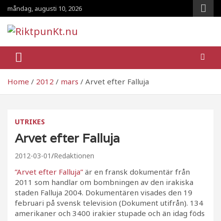
Skip
måndag, augusti 10, 2026
to
content
RiktpunKt.nu
En klassmedveten tidning!
Home
2012
mars
Arvet efter Falluja
UTRIKES
Arvet efter Falluja
2012-03-01
Redaktionen
”Arvet efter Falluja”
är en fransk dokumentär från
2011 som handlar om bombningen av den irakiska
staden Falluja 2004. Dokumentären visades den 19
februari på svensk television (Dokument utifrån). 134
amerikaner och 3400 irakier stupade och än idag föds