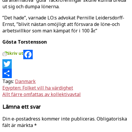
ut sig och dumpa lönerna.
”Det hade”, varnade LO:s advokat Pernille Leidersdorff-
Ernst, ”blivit nästan omöjligt att försvara de löne-och
arbetsvillkor som man kämpat för i 100 år.”
Gösta Torstensson
Skriv ut
Facebook
Twitter
Tags:
Danmark
Dela
Inläggsnavigering
Egypten: Folket vill ha värdighet
Allt färre omfattas av kollektivavtal
Lämna ett svar
Din e-postadress kommer inte publiceras.
Obligatoriska
fält är märkta
*