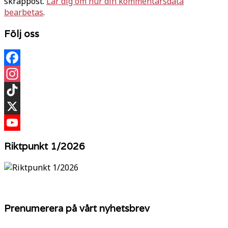
skräppost.
Lär dig om hur din kommentarsdata
bearbetas
.
Följ oss
Facebook
Instagram
TikTok
X
YouTube
Riktpunkt 1/2026
Prenumerera på vårt nyhetsbrev