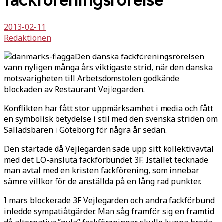
fackföreningsrörelse
2013-02-11
Redaktionen
Den danska fackföreningsrörelsen
vann nyligen många års viktigaste strid, när den danska
motsvarigheten till Arbetsdomstolen godkände
blockaden av Restaurant Vejlegarden.
Konflikten har fått stor uppmärksamhet i media och fått
en symbolisk betydelse i stil med den svenska striden om
Salladsbaren i Göteborg för några år sedan.
Den startade då Vejlegarden sade upp sitt kollektivavtal
med det LO-ansluta fackförbundet 3F. Istället tecknade
man avtal med en kristen fackförening, som innebar
sämre villkor för de anställda på en lång rad punkter.
I mars blockerade 3F Vejlegarden och andra fackförbund
inledde sympatiåtgärder. Man såg framför sig en framtid
då alternativa ”gula” fackföreningar skulle kunna breda