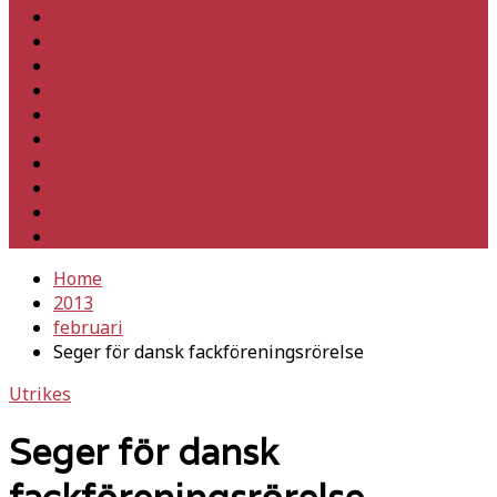
Hem
Inrikes
Utrikes
Fackligt
Partiet
Teori & historia
Klimat
Kultur
Ledare
Debatt
Home
2013
februari
Seger för dansk fackföreningsrörelse
Utrikes
Seger för dansk