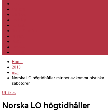
Hem
Inrikes
Utrikes
Fackligt
Partiet
Teori & historia
Klimat
Kultur
Ledare
Debatt
Home
2013
maj
Norska LO högtidhåller minnet av kommunistiska
sabotörer
Utrikes
Norska LO högtidhåller