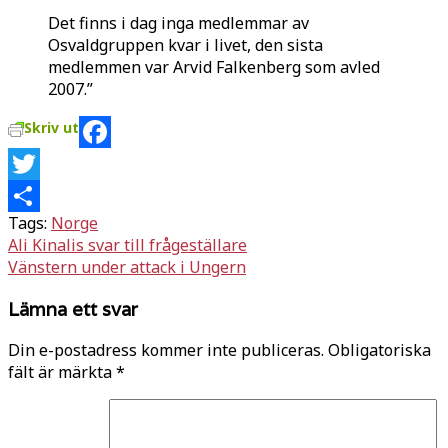
Det finns i dag inga medlemmar av
Osvaldgruppen kvar i livet, den sista
medlemmen var Arvid Falkenberg som avled
2007.”
Skriv ut
Facebook
Twitter
Tags:
Norge
Dela
Inläggsnavigering
Ali Kinalis svar till frågeställare
Vänstern under attack i Ungern
Lämna ett svar
Din e-postadress kommer inte publiceras.
Obligatoriska
fält är märkta
*