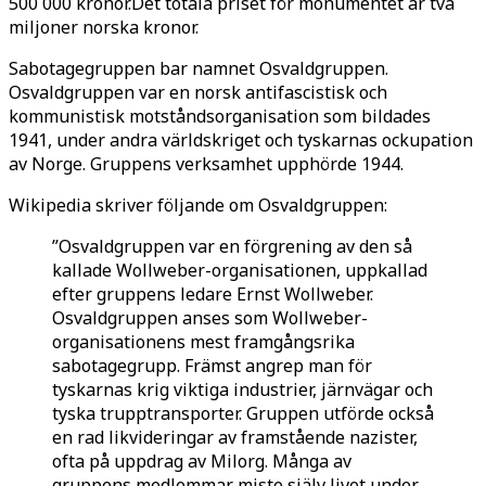
500 000 kronor.Det totala priset för monumentet är två
miljoner norska kronor.
Sabotagegruppen bar namnet Osvaldgruppen.
Osvaldgruppen var en norsk antifascistisk och
kommunistisk motståndsorganisation som bildades
1941, under andra världskriget och tyskarnas ockupation
av Norge. Gruppens verksamhet upphörde 1944.
Wikipedia skriver följande om Osvaldgruppen:
”Osvaldgruppen var en förgrening av den så
kallade Wollweber-organisationen, uppkallad
efter gruppens ledare Ernst Wollweber.
Osvaldgruppen anses som Wollweber-
organisationens mest framgångsrika
sabotagegrupp. Främst angrep man för
tyskarnas krig viktiga industrier, järnvägar och
tyska trupptransporter. Gruppen utförde också
en rad likvideringar av framstående nazister,
ofta på uppdrag av Milorg. Många av
gruppens medlemmar miste själv livet under